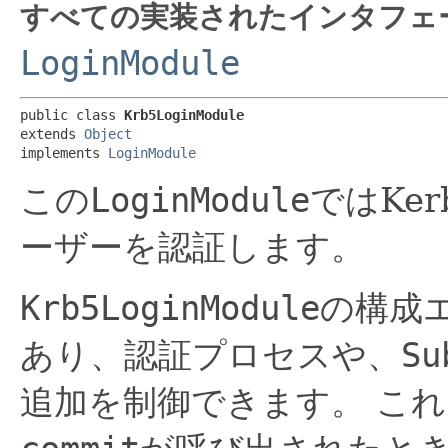
すべての実装されたインタフェ
LoginModule
public class 
Krb5LoginModule
extends 
Object
implements 
LoginModule
この
LoginModule
ではKe
ーザーを認証します。
Krb5LoginModule
の構成
あり、認証プロセスや、
Su
追加を制御できます。
これ