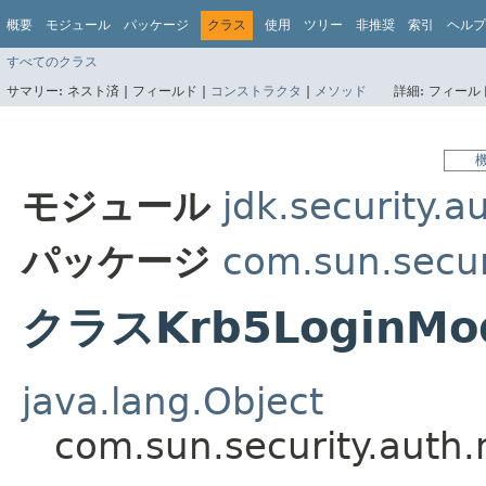
概要
モジュール
パッケージ
クラス
使用
ツリー
非推奨
索引
ヘルプ
すべてのクラス
サマリー:
ネスト済 |
フィールド |
コンストラクタ
|
メソッド
詳細:
フィールド
モジュール
jdk.security.a
パッケージ
com.sun.secur
クラスKrb5LoginMo
java.lang.Object
com.sun.security.auth