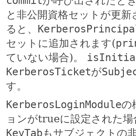
commit
が呼び出されたと
と非公開資格セットが更新
ると、
KerberosPrincipa
セットに追加されます(
pri
ていない場合)。
isInitia
KerberosTicket
が
Subje
す。
KerberosLoginModule
の
ョンがtrueに設定された
KeyTab
もサブジェクトの