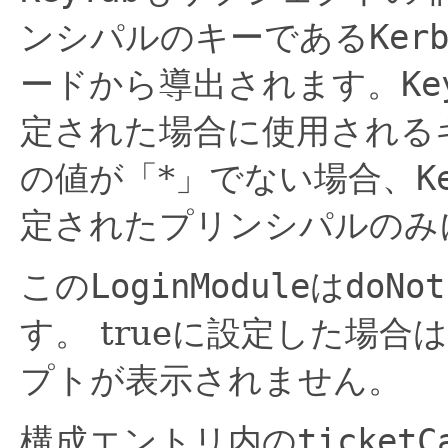
ンシパルのキーである
Ker
ードから導出されます。
Ke
定された場合に使用される
の値が「*」でない場合、
K
定されたプリンシパルのみ
この
LoginModule
は
doNot
す。
trueに設定した場
プトが表示されません。
構成エントリ内の
ticketC