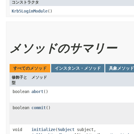
コンストラクタ
Krb5LoginModule
()
メソッドのサマリー
すべてのメソッド
インスタンス・メソッド
具象メソッド
修飾子と
メソッド
型
boolean
abort
()
boolean
commit
()
void
initialize
​(
Subject
subject,