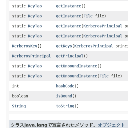
static
KeyTab
getInstance
()
static
KeyTab
getInstance
​(
File
file)
static
KeyTab
getInstance
​(
KerberosPrincipal
pr
static
KeyTab
getInstance
​(
KerberosPrincipal
p
KerberosKey
[]
getKeys
​(
KerberosPrincipal
princ
KerberosPrincipal
getPrincipal
()
static
KeyTab
getUnboundInstance
()
static
KeyTab
getUnboundInstance
​(
File
file)
int
hashCode
()
boolean
isBound
()
String
toString
()
クラスjava.langで宣言されたメソッド。
オブジェクト