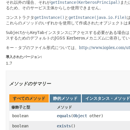
それ以外の場合、それが
getInstance(KerberosPrincipal)
また
るため、そのサービス主体からしか使用できません。
コンストラクタ
getInstance()
と
getInstance(java.io.File)
これらのメソッドのいずれかを使用して作成されたオブジェクトは
Subject
から
KeyTab
インスタンスにアクセスする必要がある場合は
スするためのデフォルトのJGSS Kerberosメカニズムに依存し
キー・タブのファイル形式については、
http://www.ioplex.com/uti
導入されたバージョン:
1.7
メソッドのサマリー
すべてのメソッド
静的メソッド
インスタンス・メソッド
修飾子と型
メソッド
boolean
equals
​(
Object
other)
boolean
exists
()