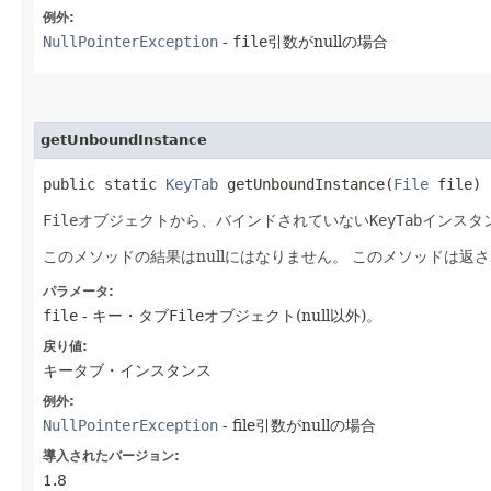
例外:
NullPointerException
-
file
引数がnullの場合
getUnboundInstance
public static
KeyTab
getUnboundInstance​(
File
file)
File
オブジェクトから、バインドされていない
KeyTab
インスタ
このメソッドの結果はnullにはなりません。
このメソッドは返さ
パラメータ:
file
- キー・タブ
File
オブジェクト(null以外)。
戻り値:
キータブ・インスタンス
例外:
NullPointerException
- file引数がnullの場合
導入されたバージョン:
1.8