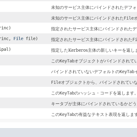
未知のサービス主体にバインドされたデフォ
未知のサービス主体にバインドされた
File
inc)
指定されたサービス主体にバインドされたデ
rinc,
File
file)
指定されたサービス主体にバインドされた
F
ipal)
指定したKerberos主体の新しいキーを返し
この
KeyTab
オブジェクトがバインドされて
バインドされていないデフォルトの
KeyTab
File
オブジェクトから、バインドされてい
この
KeyTab
のハッシュ・コードを返します
キータブが主体にバインドされているかどう
この
KeyTab
の有益なテキスト表現を返しま