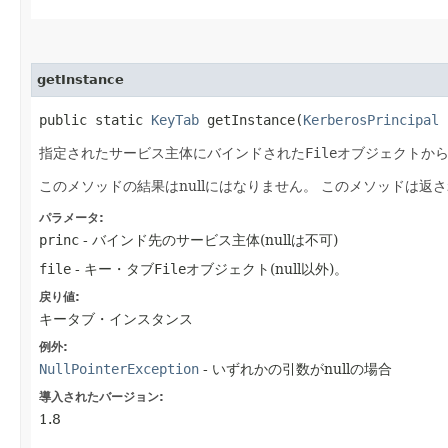
getInstance
public static
KeyTab
getInstance​(
KerberosPrincipal
指定されたサービス主体にバインドされた
File
オブジェクトか
このメソッドの結果はnullにはなりません。
このメソッドは返さ
パラメータ:
princ
- バインド先のサービス主体(nullは不可)
file
- キー・タブ
File
オブジェクト(null以外)。
戻り値:
キータブ・インスタンス
例外:
NullPointerException
- いずれかの引数がnullの場合
導入されたバージョン:
1.8