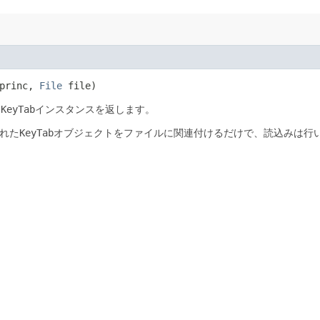
princ,
File
file)
ら
KeyTab
インスタンスを返します。
れた
KeyTab
オブジェクトをファイルに関連付けるだけで、読込みは行