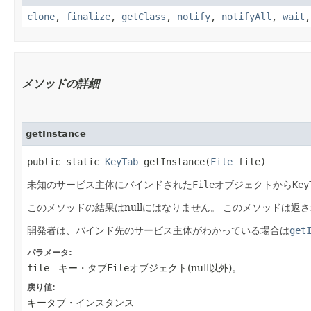
clone
,
finalize
,
getClass
,
notify
,
notifyAll
,
wait
メソッドの詳細
getInstance
public static
KeyTab
getInstance​(
File
file)
未知のサービス主体にバインドされた
File
オブジェクトから
Key
このメソッドの結果はnullにはなりません。
このメソッドは返さ
開発者は、バインド先のサービス主体がわかっている場合は
get
パラメータ:
file
- キー・タブ
File
オブジェクト(null以外)。
戻り値:
キータブ・インスタンス