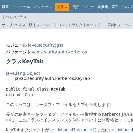
概要
モジュール
パッケージ
クラス
使用
ツリー
非推奨
索引
ヘルプ
すべてのクラス
サマリー:
ネスト済 |
フィールド |
コンストラクタ |
メソッド
詳細:
フィールド
モジュール
java.security.jgss
パッケージ
javax.security.auth.kerberos
クラスKeyTab
java.lang.Object
javax.security.auth.kerberos.KeyTab
public final class 
KeyTab
extends 
Object
このクラスは、キータブ・ファイルをカプセル化します。
長期の秘密キーをキータブ・ファイルから取得するKerberos J
中に、このクラスのインスタンスを
Subject
の非公開資格セットに
KeyTab
オブジェクトが
getUnboundInstance()
または
getUnbound