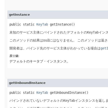
getInstance
public static
KeyTab
getInstance()
未知のサービス主体にバインドされたデフォルトの
KeyTab
イン
このメソッドの結果はnullにはなりません。
このメソッドは返さ
開発者は、バインド先のサービス主体がわかっている場合は
get
戻り値:
デフォルトのキータブ・インスタンス。
getUnboundInstance
public static
KeyTab
getUnboundInstance()
バインドされていないデフォルトの
KeyTab
インスタンスを返し