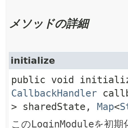
メソッドの詳細
initialize
public void initializ
CallbackHandler
call
> sharedState,
Map
<
S
この
LoginModule
を初期