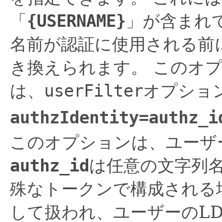
「
{USERNAME}
」が含まれ
名前が認証に使用される前
き換えられます。
このオプ
は、
userFilter
オプショ
authzIdentity=
authz_i
このオプションは、ユーザ
authz_id
は任意の文字列
殊なトークンで構成される
して扱われ、ユーザーのL