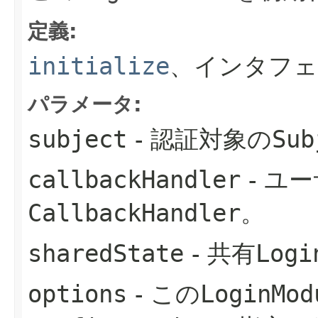
定義:
initialize
、インタフェ
パラメータ:
subject
- 認証対象の
Sub
callbackHandler
- ユ
CallbackHandler
。
sharedState
- 共有
Logi
options
- この
LoginMod