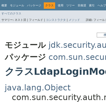
概要
モジュール
パッケージ
クラス
使用
ツリー
非推奨
索引
ヘルプ
すべてのクラス
サマリー:
ネスト済 |
フィールド |
コンストラクタ
|
メソッド
詳細:
フィールド
モジュール
jdk.security.a
パッケージ
com.sun.secur
クラスLdapLoginMo
java.lang.Object
com.sun.security.auth