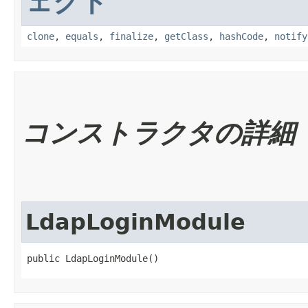
ェクト
clone
,
equals
,
finalize
,
getClass
,
hashCode
,
notify
コンストラクタの詳細
LdapLoginModule
public LdapLoginModule()