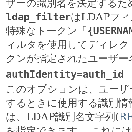
ザーの識別名を決定するた
ldap_filter
はLDAPフ
特殊なトークン「
{USERNA
ィルタを使用してディレク
クンが指定されたユーザー
authIdentity=
auth_id
このオプションは、ユーザ
するときに使用する識別情
は、LDAP識別名文字列(
RF
を指定できます。
これには