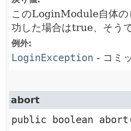
このLoginModule
功した場合はtrue、そうで
例外:
LoginException
- コミ
abort
public boolean abor