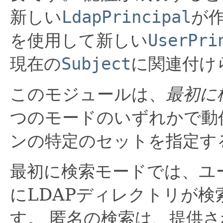
新しい
LdapPrincipal
が
を使用して新しい
UserPri
現在の
Subject
に関連付け
このモジュールは、
最初に
つのモードのいずれかで動
ンの特定のセットを指定す
最初に検索モードでは、ユ
にLDAPディレクトリが
す。
匿名の検索は、提供さ