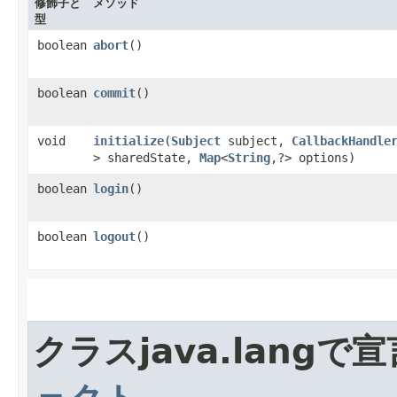
修飾子と
メソッド
型
boolean
abort
()
boolean
commit
()
void
initialize
​(
Subject
subject,
CallbackHandle
> sharedState,
Map
<
String
,​?> options)
boolean
login
()
boolean
logout
()
クラスjava.lang