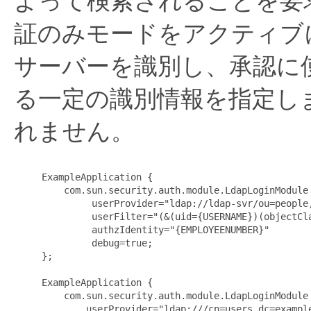
よって検索されることを要
証のみモードをアクティブ
サーバーを識別し、承認に
る一定の識別情報を指定し
れません。
     ExampleApplication {

         com.sun.security.auth.module.LdapLoginModule 
              userProvider="ldap://ldap-svr/ou=people,
              userFilter="(&(uid={USERNAME})(objectCla
              authzIdentity="{EMPLOYEENUMBER}"

              debug=true;

     };

     ExampleApplication {

         com.sun.security.auth.module.LdapLoginModule 
             userProvider="ldap:///cn=users,dc=example