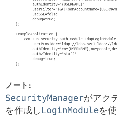
             authIdentity="{USERNAME}"

             userFilter="(&(|(samAccountName={USERNAM
             useSSL=false

             debug=true;

     };

     ExampleApplication {

         com.sun.security.auth.module.LdapLoginModule 
             userProvider="ldap://ldap-svr1 ldap://lda
             authIdentity="cn={USERNAME},ou=people,dc=
             authzIdentity="staff"

             debug=true;

     };

ノート:
SecurityManager
がアク
を作成し
LoginModule
を使