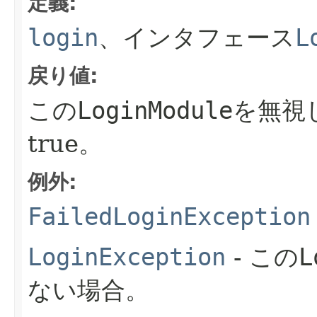
定義:
login
、インタフェース
L
戻り値:
この
LoginModule
を無視
true。
例外:
FailedLoginException
LoginException
- この
L
ない場合。