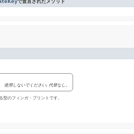
ateKey
で宣言されたメソッド
。
使用しないでください; 代替なし。
る型のフィンガ・プリントです。