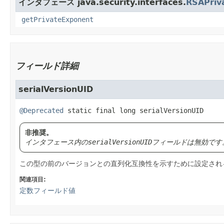
インタフェース java.security.interfaces.
RSAPriv
getPrivateExponent
フィールド詳細
serialVersionUID
@Deprecated
static final
long
serialVersionUID
非推奨。
インタフェース内の
serialVersionUID
フィールドは無効です
この型の前のバージョンとの直列化互換性を示すために設定され
関連項目:
定数フィールド値