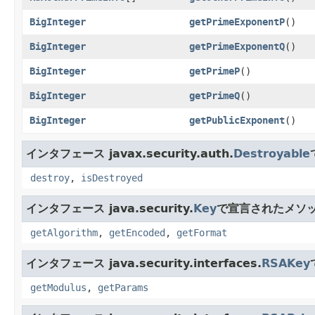
BigInteger
getPrimeExponentP
()
BigInteger
getPrimeExponentQ
()
BigInteger
getPrimeP
()
BigInteger
getPrimeQ
()
BigInteger
getPublicExponent
()
インタフェース javax.security.auth.
Destroyable
destroy
,
isDestroyed
インタフェース java.security.
Key
で宣言されたメソ
getAlgorithm
,
getEncoded
,
getFormat
インタフェース java.security.interfaces.
RSAKey
getModulus
,
getParams