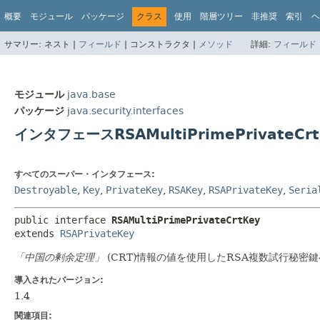
概要
モジュール
パッケージ
クラス
使用
階層ツリー
非推奨
索引
ヘ
サマリー:
ネスト |
フィールド
|
コンストラクタ |
メソッド
詳細:
フィールド
モジュール
java.base
パッケージ
java.security.interfaces
インタフェースRSAMultiPrimePrivateCrt
すべてのスーパー・インタフェース:
Destroyable
,
Key
,
PrivateKey
,
RSAKey
,
RSAPrivateKey
,
Seria
public interface 
RSAMultiPrimePrivateCrtKey
extends 
RSAPrivateKey
「中国の剰余定理」
(CRT)情報の値を使用したRSA複数試行秘密
導入されたバージョン:
1.4
関連項目: