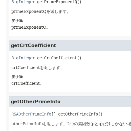
BigInteger
getPrimeExponentQ
()
primeExponentQを返します。
戻り値:
primeExponentQ。
getCrtCoefficient
BigInteger
getCrtCoefficient
()
crtCoefficientを返します。
戻り値:
crtCoefficient。
getOtherPrimeInfo
RSAOtherPrimeInfo
[]
getOtherPrimeInfo
()
otherPrimeInfoを返します。2つの素因数(pとq)だけしかない