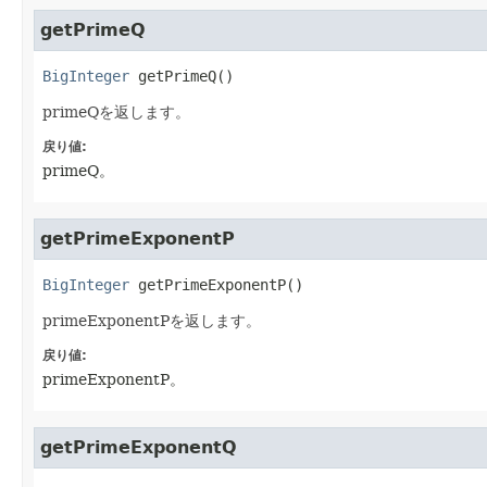
getPrimeQ
BigInteger
getPrimeQ
()
primeQを返します。
戻り値:
primeQ。
getPrimeExponentP
BigInteger
getPrimeExponentP
()
primeExponentPを返します。
戻り値:
primeExponentP。
getPrimeExponentQ