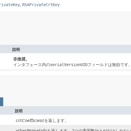
rivateKey
,
RSAPrivateCrtKey
説明
非推奨。
インタフェース内の
serialVersionUID
フィールドは無効です
説明
crtCoefficientを返します。
otherPrimeInfoを返します。2つの素因数(pとq)だけしか