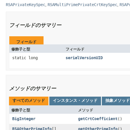
RSAPrivateKeySpec
,
RSAMultiPrimePrivateCrtKeySpec
,
RSAP
フィールドのサマリー
フィールド
修飾子と型
フィールド
static long
serialVersionUID
メソッドのサマリー
すべてのメソッド
インスタンス・メソッド
抽象メソッド
修飾子と型
メソッド
BigInteger
getCrtCoefficient
()
RSAOtherPrimeInfo
[]
getOtherPrimeInfo
()