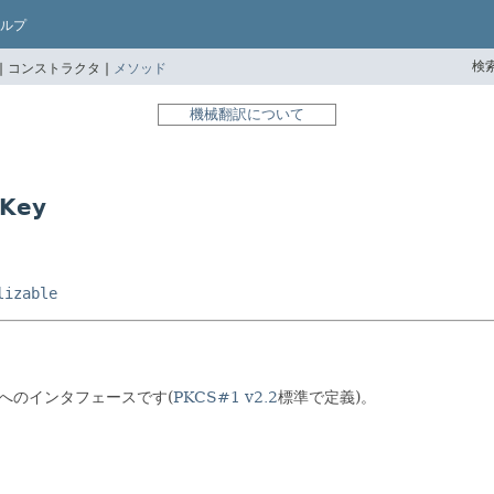
ルプ
検索
|
コンストラクタ |
メソッド
機械翻訳について
Key
lizable
鍵へのインタフェースです(
PKCS#1 v2.2
標準で定義)。