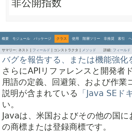
非公開指数
概要
モジュール
パッケージ
クラス
使用
階層ツリー
非推奨
索引
ヘ
サマリー:
ネスト |
フィールド
|
コンストラクタ |
メソッド
詳細:
フィールド
バグを報告する、または機能強化
さらにAPIリファレンスと開発者
用語の定義、回避策、および作業
説明が含まれている
「Java S
い。
Javaは、米国およびその他の国に
の商標または登録商標です。