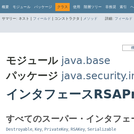
概要
モジュール
パッケージ
クラス
使用
階層ツリー
非推奨
索引
ヘ
サマリー:
ネスト |
フィールド
|
コンストラクタ |
メソッド
詳細:
フィールド
モジュール
java.base
パッケージ
java.security.
インタフェースRSAPri
すべてのスーパー・インタフェ
Destroyable
,
Key
,
PrivateKey
,
RSAKey
,
Serializable