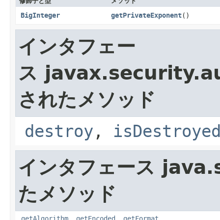
修飾子と型
メソッド
BigInteger
getPrivateExponent
()
インタフェー
ス javax.security.a
されたメソッド
destroy
,
isDestroye
インタフェース java.se
たメソッド
getAlgorithm
,
getEncoded
,
getFormat