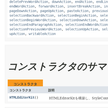
deletePrevWordAction
,
downAction
,
endAction
,
endLin
endWordAction
,
forwardAction
,
insertBreakAction
,
in
pageDownAction
,
pageUpAction
,
pasteAction
,
previous
selectionBackwardAction
,
selectionBeginAction
,
sele
selectionBeginWordAction
,
selectionDownAction
,
sele
selectionEndParagraphAction
,
selectionEndWordAction
selectionPreviousWordAction
,
selectionUpAction
,
sel
upAction
,
writableAction
コンストラクタのサマ
コンストラクタ
コンストラクタ
説明
HTMLEditorKit
()
HTMLEditorKitを構築し、Styl