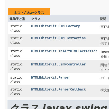
ネストされたクラス
修飾子と型
クラス
説明
static
HTMLEditorKit.HTMLFactory
HT
class
static
HTMLEditorKit.HTMLTextAction
HT
class
供する
static
HTMLEditorKit.InsertHTMLTextAction
Ins
class
を挿
static
HTMLEditorKit.LinkController
関連
class
ク・
static
HTMLEditorKit.Parser
パー
class
static
HTMLEditorKit.ParserCallback
構文
class
クラス javax.swing.