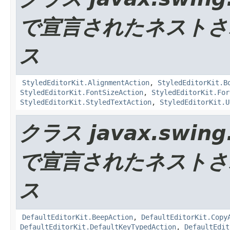
で宣言されたネストさ
ス
StyledEditorKit.AlignmentAction
,
StyledEditorKit.B
StyledEditorKit.FontSizeAction
,
StyledEditorKit.For
StyledEditorKit.StyledTextAction
,
StyledEditorKit.U
クラス javax.swing.
で宣言されたネストさ
ス
DefaultEditorKit.BeepAction
,
DefaultEditorKit.Copy
DefaultEditorKit.DefaultKeyTypedAction
,
DefaultEdit