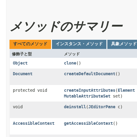
メソッドのサマリー
すべてのメソッド
インスタンス・メソッド
具象メソッド
修飾子と型
メソッド
Object
clone
()
Document
createDefaultDocument
()
protected void
createInputAttributes
​(
Element
MutableAttributeSet
set)
void
deinstall
​(
JEditorPane
c)
AccessibleContext
getAccessibleContext
()