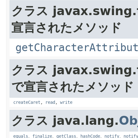
クラス javax.swing.
宣言されたメソッド
getCharacterAttribu
クラス javax.swing.
で宣言されたメソッド
createCaret
,
read
,
write
クラス java.lang.
Ob
equals
、
finalize
、
getClass
、
hashCode
、
notify
、
notif