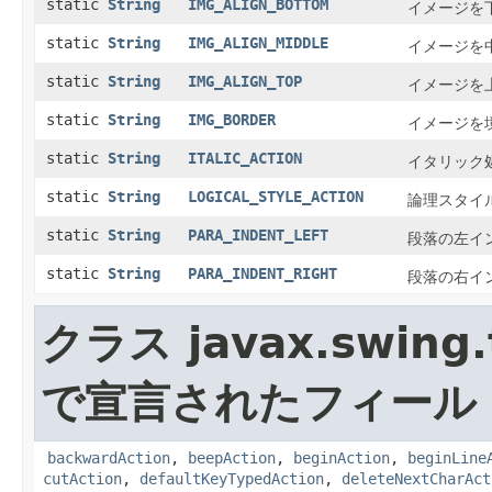
static
String
IMG_ALIGN_BOTTOM
イメージを
static
String
IMG_ALIGN_MIDDLE
イメージを
static
String
IMG_ALIGN_TOP
イメージを
static
String
IMG_BORDER
イメージを
static
String
ITALIC_ACTION
イタリック
static
String
LOGICAL_STYLE_ACTION
論理スタイ
static
String
PARA_INDENT_LEFT
段落の左イ
static
String
PARA_INDENT_RIGHT
段落の右イ
クラス javax.swing.
で宣言されたフィール
backwardAction
,
beepAction
,
beginAction
,
beginLine
cutAction
,
defaultKeyTypedAction
,
deleteNextCharAct