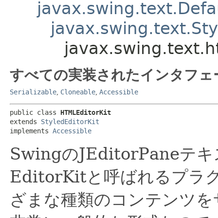
javax.swing.text.Defau
javax.swing.text.Sty
javax.swing.text.
すべての実装されたインタフェ
Serializable
,
Cloneable
,
Accessible
public class 
HTMLEditorKit
extends 
StyledEditorKit
implements 
Accessible
SwingのJEditorPa
EditorKitと呼ばれる
ざまな種類のコンテンツを