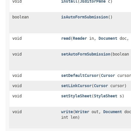
void
install
​(
JEditorPane
c)
boolean
isAutoFormSubmission
()
void
read
​(
Reader
in,
Document
doc, 
void
setAutoFormSubmission
​(boolean
void
setDefaultCursor
​(
Cursor
cursor
void
setLinkCursor
​(
Cursor
cursor)
void
setStyleSheet
​(
StyleSheet
s)
void
write
​(
Writer
out,
Document
doc
int len)