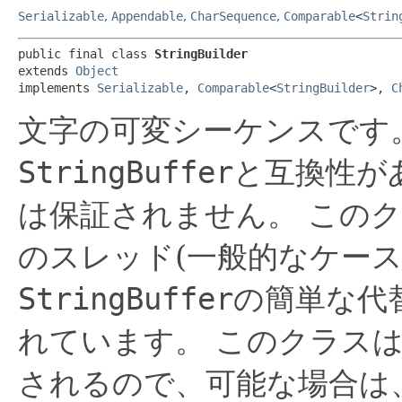
Serializable
,
Appendable
,
CharSequence
,
Comparable
<
Strin
public final class 
StringBuilder
extends 
Object
implements 
Serializable
, 
Comparable
<
StringBuilder
>, 
C
文字の可変シーケンスです
StringBuffer
と互換性が
は保証されません。
このク
のスレッド(一般的なケー
StringBuffer
の簡単な代
れています。
このクラスは
されるので、可能な場合は