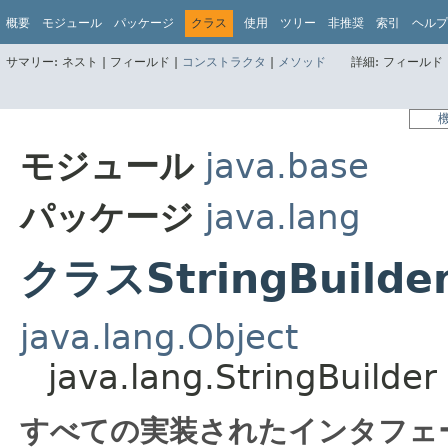
概要
モジュール
パッケージ
クラス
使用
ツリー
非推奨
索引
ヘルプ
サマリー:
ネスト |
フィールド |
コンストラクタ
|
メソッド
詳細:
フィールド 
モジュール
java.base
パッケージ
java.lang
クラスStringBuilde
java.lang.Object
java.lang.StringBuilder
すべての実装されたインタフェ