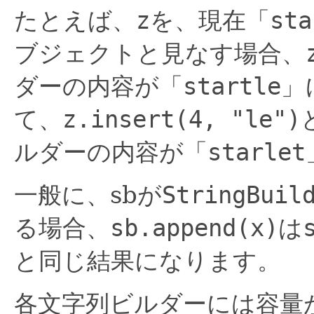
たとえば、
z
を、現在「
sta
ブジェクトと見なす場合、
ダーの内容が「
startle
」
て、
z.insert(4, "le")
ルダーの内容が「
starlet
一般に、sbが
StringBuil
る場合、
sb.append(x)
は
と同じ結果になります。
各文字列ビルダーには容量