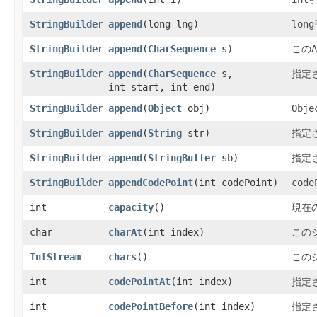
StringBuilder
append
​(long lng)
long
StringBuilder
append
​(
CharSequence
s)
この
A
StringBuilder
append
​(
CharSequence
s,
指定
int start, int end)
StringBuilder
append
​(
Object
obj)
Obje
StringBuilder
append
​(
String
str)
指定
StringBuilder
append
​(
StringBuffer
sb)
指定
StringBuilder
appendCodePoint
​(int codePoint)
code
int
capacity
()
現在
char
charAt
​(int index)
この
IntStream
chars
()
この
int
codePointAt
​(int index)
指定
int
codePointBefore
​(int index)
指定