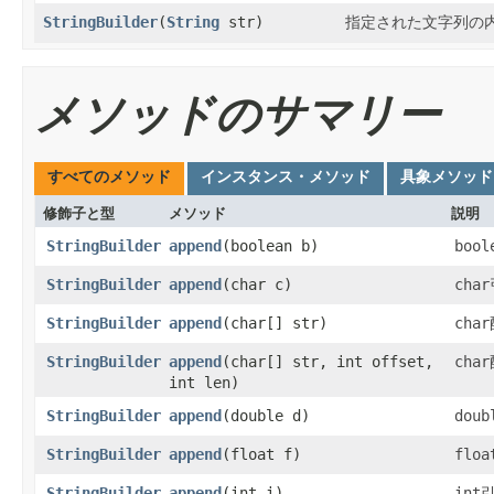
StringBuilder
​(
String
str)
指定された文字列の
メソッドのサマリー
すべてのメソッド
インスタンス・メソッド
具象メソッド
修飾子と型
メソッド
説明
StringBuilder
append
​(boolean b)
bool
StringBuilder
append
​(char c)
char
StringBuilder
append
​(char[] str)
char
StringBuilder
append
​(char[] str, int offset,
char
int len)
StringBuilder
append
​(double d)
doub
StringBuilder
append
​(float f)
floa
StringBuilder
append
​(int i)
int