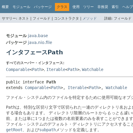
概要
モジュール
パッケージ
クラス
使用
ツリー
非推奨
索引
ヘルプ
サマリー:
ネスト |
フィールド |
コンストラクタ |
メソッド
詳細:
フィールド 
モジュール
java.base
パッケージ
java.nio.file
インタフェースPath
すべてのスーパー・インタフェース:
Comparable
<
Path
>
,
Iterable
<
Path
>
,
Watchable
public interface 
Path
extends 
Comparable
<
Path
>, 
Iterable
<
Path
>, 
Watchable
ファイル・システム内のファイルを特定するために使用可能なオブ
Path
は、特別な区切り文字で区切られた一連のディレクトリ名およ
する場合もあります。
ディレクトリ階層のルートから
もっとも遠い
前、または単に1つまたは複数の名前要素のみを表すことができま
ファイル・システムのデフォルト・ディレクトリにアクセスするこ
getRoot
、および
subpath
メソッドを定義します。