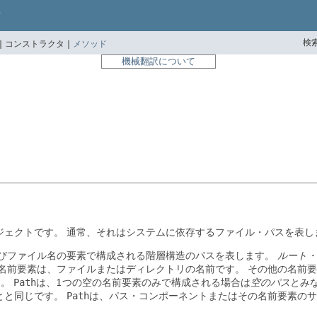
検索
|
コンストラクタ |
メソッド
機械翻訳について
ジェクトです。
通常、それはシステムに依存するファイル・パスを表し
びファイル名の要素で構成される階層構造のパスを表します。
ルート・
名前要素は、ファイルまたはディレクトリの名前です。
その他の名前要
す。
Path
は、1つの空の名前要素のみで構成される場合は
空のパス
とみ
とと同じです。
Path
は、パス・コンポーネントまたはその名前要素のサ