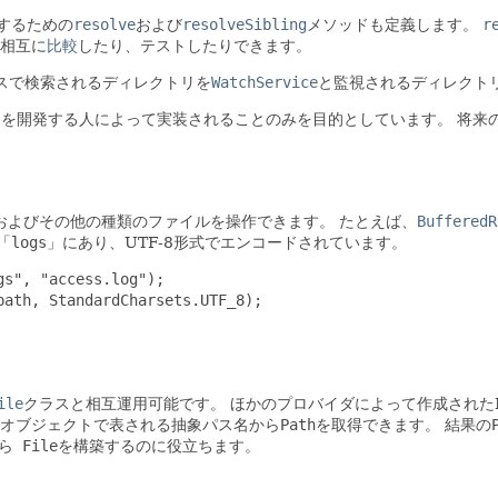
するための
resolve
および
resolveSibling
メソッドも定義します。
r
相互に
比較
したり、テストしたりできます。
スで検索されるディレクトリを
WatchService
と監視されるディレクト
を開発する人によって実装されることのみを目的としています。
将来
、およびその他の種類のファイルを操作できます。
たとえば、
BufferedR
「
logs
」にあり、UTF-8形式でエンコードされています。
s", "access.log");

ath, StandardCharsets.UTF_8);

ile
クラスと相互運用可能です。
ほかのプロバイダによって作成されたP
オブジェクトで表される抽象パス名から
Path
を取得できます。
結果の
ら
File
を構築するのに役立ちます。