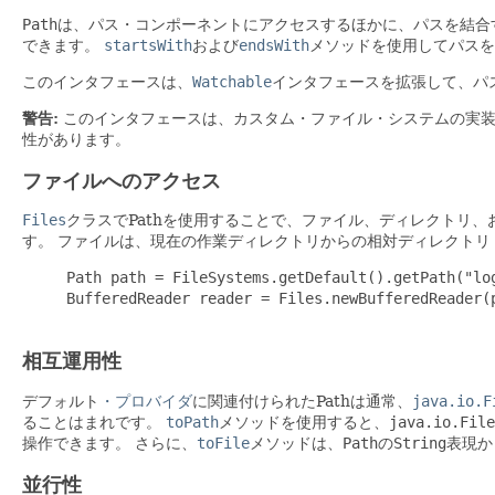
Path
は、パス・コンポーネントにアクセスするほかに、パスを結合
できます。
startsWith
および
endsWith
メソッドを使用してパスを
このインタフェースは、
Watchable
インタフェースを拡張して、パ
警告:
このインタフェースは、カスタム・ファイル・システムの実装
性があります。
ファイルへのアクセス
Files
クラスでPathを使用することで、ファイル、ディレクトリ
す。
ファイルは、現在の作業ディレクトリからの相対ディレクトリ
     Path path = FileSystems.getDefault().getPath("log
     BufferedReader reader = Files.newBufferedReader(p
相互運用性
デフォルト
・プロバイダ
に関連付けられたPathは通常、
java.io.F
ることはまれです。
toPath
メソッドを使用すると、
java.io.File
操作できます。
さらに、
toFile
メソッドは、
Path
の
String
表現か
並行性