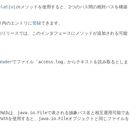
elativize
メソッドを使用すると、2つのパス間の相対パスを構築
リ内のエントリに
登録
できます。
のリリースでは、このインタフェースにメソッドが追加される可能
eader
でファイル「
access.log
」からテキストを読み取るとしま
athは、
java.io.File
で表される抽象パス名と相互運用可能であ
Path
を使用すると、
java.io.File
オブジェクトと同じファイルを