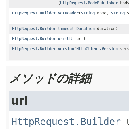
(
HttpRequest.BodyPublisher
body
HttpRequest.Builder
setHeader
​(
String
name,
String
v
HttpRequest.Builder
timeout
​(
Duration
duration)
HttpRequest.Builder
uri
​(
URI
uri)
HttpRequest.Builder
version
​(
HttpClient.Version
vers
メソッドの詳細
uri
HttpRequest.Builder