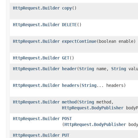
HttpRequest.Builder
copy
()
HttpRequest.Builder
DELETE
()
HttpRequest.Builder
expectContinue
​(boolean enable)
HttpRequest.Builder
GET
()
HttpRequest.Builder
header
​(
String
name,
String
valu
HttpRequest.Builder
headers
​(
String
... headers)
HttpRequest.Builder
method
​(
String
method,
HttpRequest.BodyPublisher
bodyP
HttpRequest.Builder
POST
(
HttpRequest.BodyPublisher
body
HttpRequest.Builder
PUT