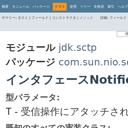
概要
モジュール
パッケージ
クラス
使用
ツリー
非推奨
索引
ヘルプ
サマリー:
ネスト |
フィールド |
コンストラクタ |
メソッド
詳細:
フィールド 
モジュール
jdk.sctp
パッケージ
com.sun.nio.s
インタフェースNotific
型パラメータ:
T
- 受信操作にアタッチさ
既知のすべての実装クラス: