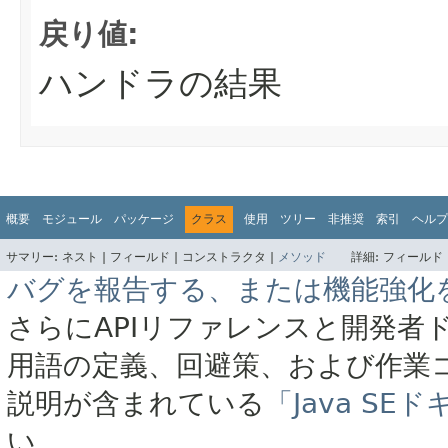
戻り値:
ハンドラの結果
概要
モジュール
パッケージ
クラス
使用
ツリー
非推奨
索引
ヘルプ
サマリー:
ネスト |
フィールド |
コンストラクタ |
メソッド
詳細:
フィールド 
バグを報告する、または機能強化
さらにAPIリファレンスと開発者
用語の定義、回避策、および作業
説明が含まれている
「Java S
い。