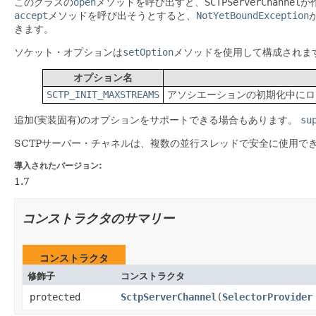
このクラスの
open
メソッドを呼び出すと、
SCTPServerChannel
が
accept
メソッドを呼び出そうとすると、
NotYetBoundException
きます。
ソケット・オプションは
setOption
メソッドを使用して構成されま
オプション名
SCTP_INIT_MAXSTREAMS
アソシエーションの初期化中にロ
追加(実装固有)のオプションをサポートできる場合もあります。
su
SCTPサーバー・チャネルは、複数の並行スレッドで安全に使用で
導入されたバージョン:
1.7
コンストラクタのサマリー
コンストラクタ
修飾子
コンストラクタ
protected
SctpServerChannel
​(
SelectorProvider