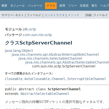
概要
モジュール
パッケージ
クラス
使用
ツリー
非推奨
索引
ヘルプ
サマリー:
ネスト |
フィールド |
コンストラクタ
|
メソッド
詳細:
フィールド 
モジュール
jdk.sctp
パッケージ
com.sun.nio.sctp
クラスSctpServerChannel
java.lang.Object
java.nio.channels.spi.AbstractInterruptibleChannel
java.nio.channels.SelectableChannel
java.nio.channels.spi.AbstractSelectableChanne
com.sun.nio.sctp.SctpServerChannel
すべての実装されたインタフェース:
Closeable
,
AutoCloseable
,
Channel
,
InterruptibleChannel
public abstract class 
SctpServerChannel
extends 
AbstractSelectableChannel
メッセージ指向の待機SCTPソケットの選択可能なチャネルです。