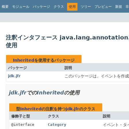
概要
モジュール
パッケージ
クラス
使用
ツリー
プレビュー
新規
非
注釈インタフェース java.lang.annotation.
使用
Inherited
を使用するパッケージ
パッケージ
説明
jdk.jfr
このパッケージは、イベントを作成して
jdk.jfr
での
Inherited
の使用
型
Inherited
の注釈を持つ
jdk.jfr
のクラス
修飾子と型
クラス
説明
@interface
Category
イベント・タ