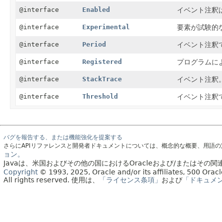
@interface
Enabled
イベント注釈
@interface
Experimental
要素が試験的
@interface
Period
イベント注釈
@interface
Registered
プログラムに
@interface
StackTrace
イベント注釈
@interface
Threshold
イベント注釈
バグを報告する、または機能強化を提案する
さらにAPIリファレンスと開発者ドキュメントについては、概念的な概要、用語
ョン。
Javaは、米国およびその他の国におけるOracleおよび/またはそ
Copyright
© 1993, 2025, Oracle and/or its affiliates, 500 Or
All rights reserved.
使用は、
「ライセンス条項」
および
「ドキュメ