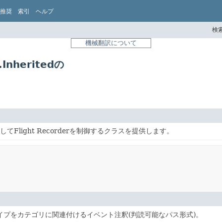
推奨
索引
ヘルプ
検索
機械翻訳について
Inheritedの
Flight Recorderを制御するクラスを提供します。
イプをカテゴリに関連付けるイベント注釈(判読可能なパス形式)。