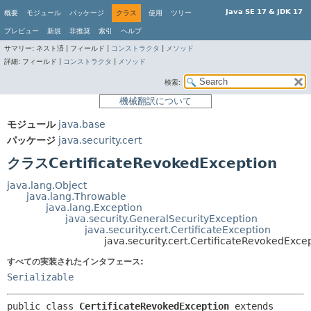
Java SE 17 & JDK 17
概要
モジュール
パッケージ
クラス
使用
ツリー
プレビュー
新規
非推奨
索引
ヘルプ
サマリー:
ネスト済 |
フィールド |
コンストラクタ
|
メソッド
詳細:
フィールド |
コンストラクタ
|
メソッド
検索:
機械翻訳について
モジュール
java.base
パッケージ
java.security.cert
クラスCertificateRevokedException
java.lang.Object
java.lang.Throwable
java.lang.Exception
java.security.GeneralSecurityException
java.security.cert.CertificateException
java.security.cert.CertificateRevokedExce
すべての実装されたインタフェース:
Serializable
public class 
CertificateRevokedException
extends 