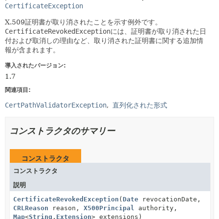
CertificateException
X.509証明書が取り消されたことを示す例外です。
CertificateRevokedException
には、証明書が取り消された日
付および取消しの理由など、取り消された証明書に関する追加情
報が含まれます。
導入されたバージョン:
1.7
関連項目:
CertPathValidatorException
直列化された形式
コンストラクタのサマリー
コンストラクタ
コンストラクタ
説明
CertificateRevokedException
(
Date
revocationDate,
CRLReason
reason,
X500Principal
authority,
Map
<
String
,
Extension
> extensions)