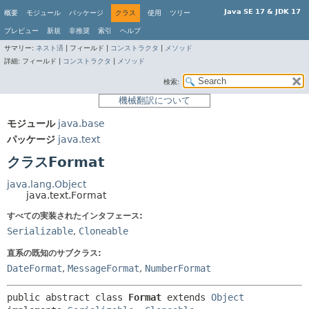
Java SE 17 & JDK 17
概要
モジュール
パッケージ
クラス
使用
ツリー
プレビュー
新規
非推奨
索引
ヘルプ
サマリー:
ネスト済
|
フィールド |
コンストラクタ
|
メソッド
詳細:
フィールド |
コンストラクタ
|
メソッド
検索:
機械翻訳について
モジュール
java.base
パッケージ
java.text
クラスFormat
java.lang.Object
java.text.Format
すべての実装されたインタフェース:
Serializable
,
Cloneable
直系の既知のサブクラス:
DateFormat
,
MessageFormat
,
NumberFormat
public abstract class 
Format
extends 
Object