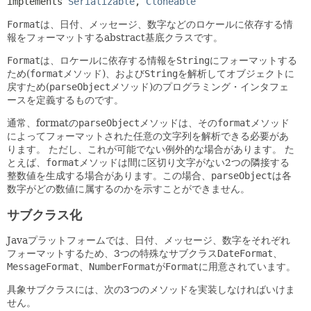
implements 
Serializable
, 
Cloneable
Format
は、日付、メッセージ、数字などのロケールに依存する情
報をフォーマットするabstract基底クラスです。
Format
は、ロケールに依存する情報を
String
にフォーマットする
ため(
format
メソッド)、および
String
を解析してオブジェクトに
戻すため(
parseObject
メソッド)のプログラミング・インタフェ
ースを定義するものです。
通常、formatの
parseObject
メソッドは、その
format
メソッド
によってフォーマットされた任意の文字列を解析できる必要があ
ります。
ただし、これが可能でない例外的な場合があります。
た
とえば、
format
メソッドは間に区切り文字がない2つの隣接する
整数値を生成する場合があります。この場合、
parseObject
は各
数字がどの数値に属するのかを示すことができません。
サブクラス化
Javaプラットフォームでは、日付、メッセージ、数字をそれぞれ
フォーマットするため、3つの特殊なサブクラス
DateFormat
、
MessageFormat
、
NumberFormat
が
Format
に用意されています。
具象サブクラスには、次の3つのメソッドを実装しなければいけま
せん。