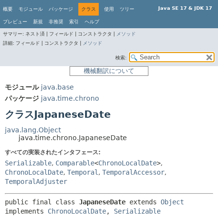
Java SE 17 & JDK 17
概要
モジュール
パッケージ
クラス
使用
ツリー
プレビュー
新規
非推奨
索引
ヘルプ
サマリー:
ネスト済 |
フィールド |
コンストラクタ |
メソッド
詳細:
フィールド |
コンストラクタ |
メソッド
検索:
機械翻訳について
モジュール
java.base
パッケージ
java.time.chrono
クラスJapaneseDate
java.lang.Object
java.time.chrono.JapaneseDate
すべての実装されたインタフェース:
Serializable
,
Comparable
<
ChronoLocalDate
>
,
ChronoLocalDate
,
Temporal
,
TemporalAccessor
,
TemporalAdjuster
public final class 
JapaneseDate
extends 
Object
implements 
ChronoLocalDate
, 
Serializable