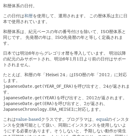
和暦体系の日付。
この日付は
和暦
を使用して、運用されます。
この暦体系は主に日
本で使用されています。
和暦体系は、紀元ベースの年の番号付けを除いて、ISO暦体系と
同じです。
先発暦の年は、ISO先発暦の年と等しく定義されま
す。
日本では明治6年からグレゴリオ暦を導入しています。
明治以降
の紀元のみサポートされ、明治6年1月1日より前の日付はサポー
トされません。
たとえば、和暦の年「Heisei 24」はISO暦の年「2012」に対応
します。
japaneseDate.get(YEAR_OF_ERA)
を呼び出すと、24が返されま
す。
japaneseDate.get(YEAR)
を呼び出すと、2012が返されます。
japaneseDate.get(ERA)
を呼び出すと、2が返され、
JapaneseChronology.ERA_HEISEI
に対応します。
これは
value-based
クラスです。プログラマは、
equal
のインスタ
ンスを交換可能として扱い、同期にインスタンスを使用しないよ
うにする必要があります。そうしないと、予期しない動作が発生