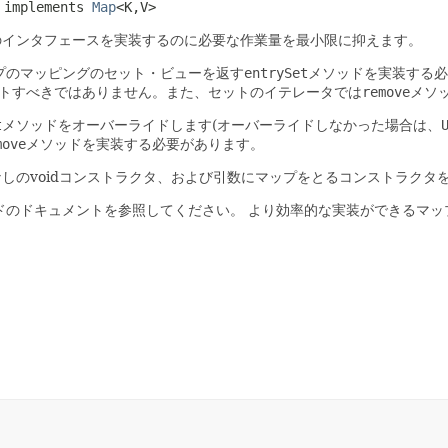
 implements 
Map
<K,
V>
のインタフェースを実装するのに必要な作業量を最小限に抑えます。
プのマッピングのセット・ビューを返す
entrySet
メソッドを実装する必
トすべきではありません。また、セットのイテレータでは
remove
メソ
t
メソッドをオーバーライドします(オーバーライドしなかった場合は、
move
メソッドを実装する必要があります。
しのvoidコンストラクタ、および引数にマップをとるコンストラクタ
ドのドキュメントを参照してください。
より効率的な実装ができるマッ