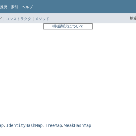
推奨
索引
ヘルプ
検索
 |
コンストラクタ
|
メソッド
機械翻訳について
ap
,
IdentityHashMap
,
TreeMap
,
WeakHashMap