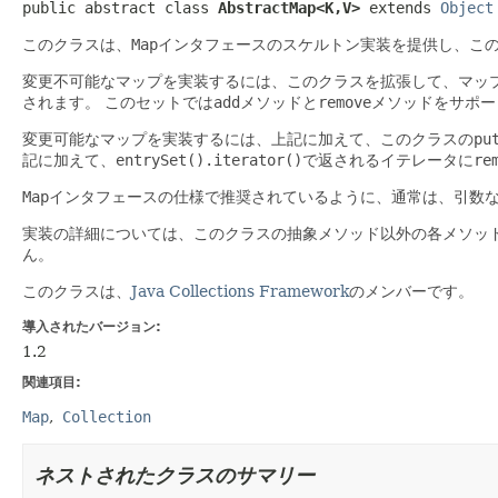
public abstract class 
AbstractMap<K,
V>
extends 
Object
このクラスは、
Map
インタフェースのスケルトン実装を提供し、こ
変更不可能なマップを実装するには、このクラスを拡張して、マッ
されます。
このセットでは
add
メソッドと
remove
メソッドをサポー
変更可能なマップを実装するには、上記に加えて、このクラスの
pu
記に加えて、
entrySet().iterator()
で返されるイテレータに
re
Map
インタフェースの仕様で推奨されているように、通常は、引数な
実装の詳細については、このクラスの抽象メソッド以外の各メソッ
ん。
このクラスは、
Java Collections Framework
のメンバーです。
導入されたバージョン:
1.2
関連項目:
Map
Collection
ネストされたクラスのサマリー