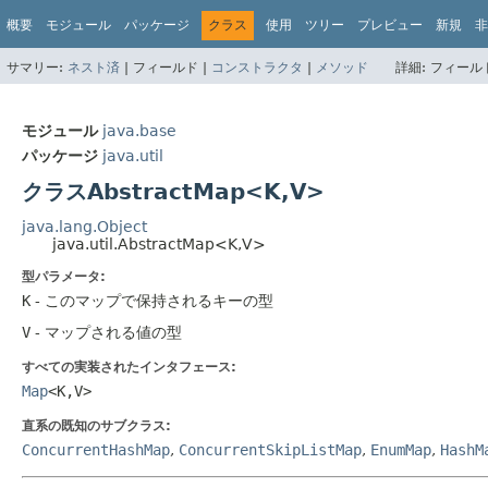
概要
モジュール
パッケージ
クラス
使用
ツリー
プレビュー
新規
非
サマリー:
ネスト済
|
フィールド |
コンストラクタ
|
メソッド
詳細:
フィールド
モジュール
java.base
パッケージ
java.util
クラスAbstractMap<K,
V>
java.lang.Object
java.util.AbstractMap<K,
V>
型パラメータ:
K
- このマップで保持されるキーの型
V
- マップされる値の型
すべての実装されたインタフェース:
Map
<K,
V>
直系の既知のサブクラス:
ConcurrentHashMap
,
ConcurrentSkipListMap
,
EnumMap
,
HashM