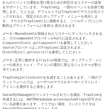
れらのイベントの通知を受け取るための対応するリスナーの追加
をサポートしています。
TrayIcon
は、一部のイベントを自身で処
理します。
たとえば、デフォルトでは
TrayIcon
でマウスが右クリ
ックされると、指定されたポップアップ・メニューを表示しま
す。
マウスが
TrayIcon
の上に移動すると、ツールチップに(この
動作はプラットフォームに依存)と表示されます。
ノート:
MouseEvent
が登録されたリスナーにディスパッチされる
と、その
component
プロパティが
null
に設定されます。
(
ComponentEvent.getComponent()
を参照してください)
source
プロパティはこの
TrayIcon
に設定されます。
(
EventObject.getSource()
を参照してください)
ノート:
正常に動作する
TrayIcon
実装では、ポップアップ・メニ
ューの表示とトレイ・アイコンの選択に異なるジェスチャが割り
当てられます。
TrayIcon
は
ActionEvent
を生成することがあります。
一部のプ
ラットフォームでは、ユーザーがマウスかキーボードでトレイ・
アイコンを選択すると発生します。
SecurityManagerがインストールされている場合、
TrayIcon
を
作成するには、AWTPermission
accessSystemTray
が許可され
ている必要があります。
そうでない場合、コンストラクタは
SecurityExceptionをスローします。