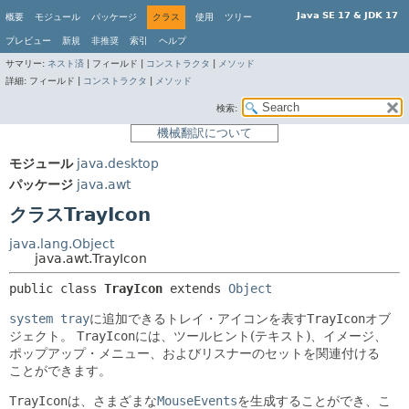
Java SE 17 & JDK 17
概要
モジュール
パッケージ
クラス
使用
ツリー
プレビュー
新規
非推奨
索引
ヘルプ
サマリー:
ネスト済
|
フィールド |
コンストラクタ
|
メソッド
詳細:
フィールド |
コンストラクタ
|
メソッド
検索:
機械翻訳について
モジュール
java.desktop
パッケージ
java.awt
クラスTrayIcon
java.lang.Object
java.awt.TrayIcon
public class 
TrayIcon
extends 
Object
system tray
に追加できるトレイ・アイコンを表す
TrayIcon
オブ
ジェクト。
TrayIcon
には、ツールヒント(テキスト)、イメージ、
ポップアップ・メニュー、およびリスナーのセットを関連付ける
ことができます。
TrayIcon
は、さまざまな
MouseEvents
を生成することができ、こ