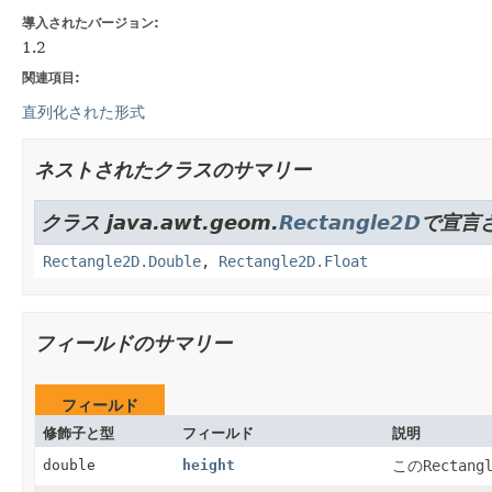
導入されたバージョン:
1.2
関連項目:
直列化された形式
ネストされたクラスのサマリー
クラス java.awt.geom.
Rectangle2D
で宣言
Rectangle2D.Double
,
Rectangle2D.Float
フィールドのサマリー
フィールド
修飾子と型
フィールド
説明
double
height
この
Rectang