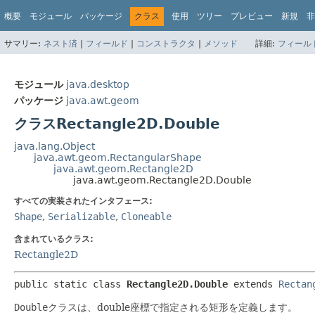
概要
モジュール
パッケージ
クラス
使用
ツリー
プレビュー
新規
非
サマリー:
ネスト済
|
フィールド
|
コンストラクタ
|
メソッド
詳細:
フィール
モジュール
java.desktop
パッケージ
java.awt.geom
クラスRectangle2D.Double
java.lang.Object
java.awt.geom.RectangularShape
java.awt.geom.Rectangle2D
java.awt.geom.Rectangle2D.Double
すべての実装されたインタフェース:
Shape
,
Serializable
,
Cloneable
含まれているクラス:
Rectangle2D
public static class 
Rectangle2D.Double
extends 
Rectan
Double
クラスは、double座標で指定される矩形を定義します。