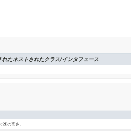
されたネストされたクラス/インタフェース
le2D
の高さ。