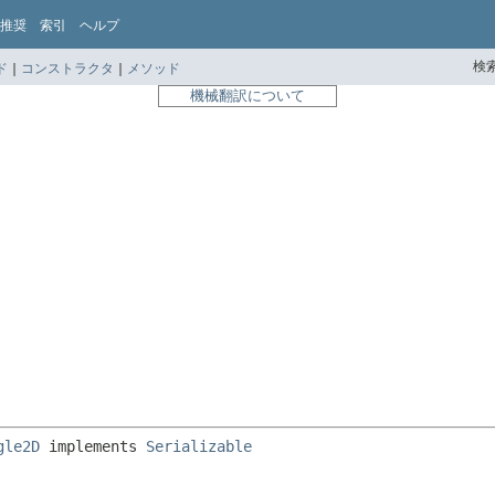
推奨
索引
ヘルプ
検索
ド
|
コンストラクタ
|
メソッド
機械翻訳について
gle2D
 implements 
Serializable