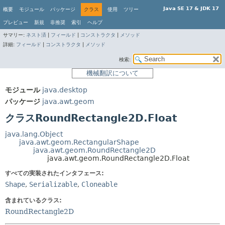
Java SE 17 & JDK 17
概要
モジュール
パッケージ
クラス
使用
ツリー
プレビュー
新規
非推奨
索引
ヘルプ
サマリー:
ネスト済
|
フィールド
|
コンストラクタ
|
メソッド
詳細:
フィールド
|
コンストラクタ
|
メソッド
検索:
機械翻訳について
モジュール
java.desktop
パッケージ
java.awt.geom
クラスRoundRectangle2D.Float
java.lang.Object
java.awt.geom.RectangularShape
java.awt.geom.RoundRectangle2D
java.awt.geom.RoundRectangle2D.Float
すべての実装されたインタフェース:
Shape
,
Serializable
,
Cloneable
含まれているクラス:
RoundRectangle2D