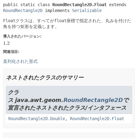
public static class 
RoundRectangle2D.Float
extends 
RoundRectangle2D
 implements 
Serializable
Float
クラスは、すべてが
float
座標で指定された、丸みを付けた
角を持つ矩形を定義します。
導入されたバージョン:
1.2
関連項目:
直列化された形式
ネストされたクラスのサマリー
クラ
ス java.awt.geom.
RoundRectangle2D
で
宣言されたネストされたクラス/インタフェース
RoundRectangle2D.Double
,
RoundRectangle2D.Float