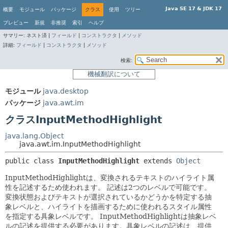
Java SE 17 & JDK 17
概要
モジュール
パッケージ
クラス
使用
ツリー
プレビュー
新規
非推奨
索引
ヘルプ
サマリー:
ネスト済 |
フィールド
|
コンストラクタ
|
メソッド
詳細:
フィールド
|
コンストラクタ
|
メソッド
検索:
機械翻訳について
モジュール
java.desktop
パッケージ
java.awt.im
クラスInputMethodHighlight
java.lang.Object
java.awt.im.InputMethodHighlight
public class 
InputMethodHighlight
extends 
Object
InputMethodHighlightは、変換されるテキストのハイライト属
性を記述するため使われます。
記述は2つのレベルで可能です。
変換状態およびテキストが選択されているかどうかを特定する抽
象レベルと、ハイライトを描画するために使われるスタイル属性
を指定する具象レベルです。
InputMethodHighlightは抽象レベ
ルの記述を提供する必要があります。具象レベルの記述は、提供