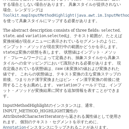
する場合としない場合があります。
具象スタイルが提供されない
場合、レンダリングは
Toolkit.mapInputMethodHighlight(java.awt.im.InputMetho
を使って具象スタイルにマップする必要があります。
The abstract description consists of three fields:
selected
,
state
, and
variation
.
selected
は、テキスト範囲が、たとえば
変換候補が現在メニューに表示されているセグメントのように、
インプット・メソッドが現在実行中の範囲かどうかを示します。
state
は変換の状態を表します。
状態値はインプット・メソッ
ド・フレームワークによって定義され、抽象スタイルから具象ス
タイルへの全マッピングにおいて識別される必要があります。
現
在定義されている状態値は、raw (未変換)の値および変換された
値です。
これらの状態値は、テキスト変換の主な変換ステップの
前後、つまりカナ漢字変換またはピン・イン漢字変換の前後に使
用することをお薦めします。
variation
フィールドでは、インプ
ット・メソッドが変換結果に関する追加情報を表すことができま
す。
InputMethodHighlightのインスタンスは、通常、
INPUT_METHOD_HIGHLIGHT属性の
AttributedCharacterIteratorから返される属性値として使用さ
れます。
個別のテキスト・セグメントを示すために、
Annotation
インスタンスにラップされることがあります。