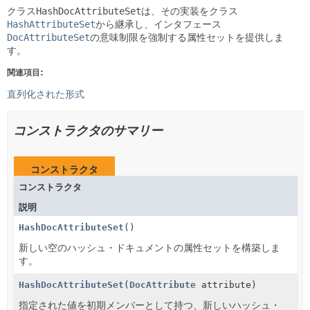
クラス
HashDocAttributeSet
は、その実装をクラス
HashAttributeSet
から継承し、インタフェース
DocAttributeSet
の意味制限を強制する属性セットを提供しま
す。
関連項目:
直列化された形式
コンストラクタのサマリー
コンストラクタ
コンストラクタ
説明
HashDocAttributeSet
()
新しい空のハッシュ・ドキュメントの属性セットを構築しま
す。
HashDocAttributeSet
(
DocAttribute
attribute)
指定された値を初期メンバーとして持つ、新しいハッシュ・