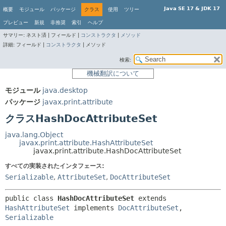
Java SE 17 & JDK 17
概要
モジュール
パッケージ
クラス
使用
ツリー
プレビュー
新規
非推奨
索引
ヘルプ
サマリー:
ネスト済 |
フィールド |
コンストラクタ
|
メソッド
詳細:
フィールド |
コンストラクタ
|
メソッド
検索:
機械翻訳について
モジュール
java.desktop
パッケージ
javax.print.attribute
クラスHashDocAttributeSet
java.lang.Object
javax.print.attribute.HashAttributeSet
javax.print.attribute.HashDocAttributeSet
すべての実装されたインタフェース:
Serializable
,
AttributeSet
,
DocAttributeSet
public class 
HashDocAttributeSet
extends 
HashAttributeSet
 implements 
DocAttributeSet
, 
Serializable