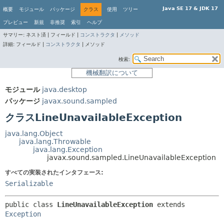
Java SE 17 & JDK 17
概要
モジュール
パッケージ
クラス
使用
ツリー
プレビュー
新規
非推奨
索引
ヘルプ
サマリー:
ネスト済 |
フィールド |
コンストラクタ
|
メソッド
詳細:
フィールド |
コンストラクタ
|
メソッド
検索:
機械翻訳について
モジュール
java.desktop
パッケージ
javax.sound.sampled
クラスLineUnavailableException
java.lang.Object
java.lang.Throwable
java.lang.Exception
javax.sound.sampled.LineUnavailableException
すべての実装されたインタフェース:
Serializable
public class 
LineUnavailableException
extends 
Exception