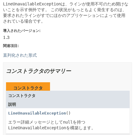
LineUnavailableException
は、ラインが使用不可のため開けな
いことを示す例外です。
この状況がもっともよく発生するのは、
要求されたラインがすでにほかのアプリケーションによって使用
されている場合です。
導入されたバージョン:
1.3
関連項目:
直列化された形式
コンストラクタのサマリー
コンストラクタ
コンストラクタ
説明
LineUnavailableException
()
エラー詳細メッセージとして
null
を持つ
LineUnavailableException
を構築します。