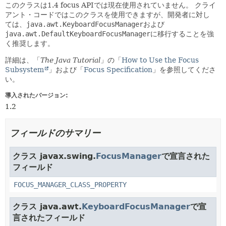
このクラスは1.4 focus APIでは現在使用されていません。
クライ
アント・コードではこのクラスを使用できますが、開発者に対し
ては、
java.awt.KeyboardFocusManager
および
java.awt.DefaultKeyboardFocusManager
に移行することを強
く推奨します。
詳細は、「
The Java Tutorial
」の「
How to Use the Focus
Subsystem
」および「
Focus Specification
」を参照してくださ
い。
導入されたバージョン:
1.2
フィールドのサマリー
クラス javax.swing.
FocusManager
で宣言された
フィールド
FOCUS_MANAGER_CLASS_PROPERTY
クラス java.awt.
KeyboardFocusManager
で宣
言されたフィールド