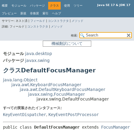
Java SE 17 & JDK 17
概要
モジュール
パッケージ
クラス
使用
ツリー
プレビュー
新規
非推奨
索引
ヘルプ
サマリー:
ネスト済 |
フィールド
|
コンストラクタ
|
メソッド
詳細:
フィールド |
コンストラクタ
|
メソッド
検索:
機械翻訳について
モジュール
java.desktop
パッケージ
javax.swing
クラスDefaultFocusManager
java.lang.Object
java.awt.KeyboardFocusManager
java.awt.DefaultKeyboardFocusManager
javax.swing.FocusManager
javax.swing.DefaultFocusManager
すべての実装されたインタフェース:
KeyEventDispatcher
,
KeyEventPostProcessor
public class 
DefaultFocusManager
extends 
FocusManager