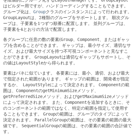
を階層的にグループ化する
LayoutManager
です。
GroupLayout
はビルダー用ですが、ハンドコーディングすることもできます。
グループ化は、
Group
クラスのインスタンスによって行われます。
GroupLayout
は、2種類のグループをサポートします。
順次グル
ープは、子要素を1つずつ順番に配置します。
並列グループは、
子要素を4とおりの方法で配置します。
各グループに任意の数の要素(
Group
、
Component
、またはギャッ
プ)を含めることができます。
ギャップは、最小サイズ、適切なサ
イズ、および最大サイズを持つ不可視コンポーネントと見なすこ
とができます。
GroupLayout
は適切なギャップもサポートし、そ
の値は
LayoutStyle
から得られます。
要素はバネに似ています。
各要素には、最小、適切、および最大
で指定された範囲があります。
ギャップの範囲は、開発者が指定
するか、
LayoutStyle
によって決定されます。
Component
の範
囲は、
Component
の
getMinimumSize
メソッド、
getPreferredSize
メソッド、および
getMaximumSize
メソッド
によって決定されます。
また、
Component
を追加するときに、そ
のコンポーネントの範囲ではなく、特定の範囲を指定して使用す
ることもできます。
Group
の範囲は、グループのタイプによって
決定されます。
ParallelGroup
の範囲は、その要素の範囲の最大
値です。
SequentialGroup
の範囲は、その要素の範囲の合計値で
す。