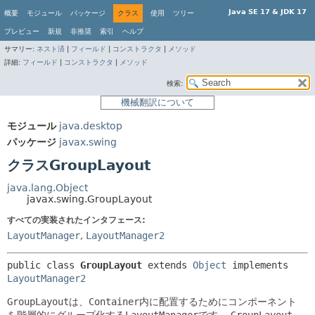
Java SE 17 & JDK 17
概要
モジュール
パッケージ
クラス
使用
ツリー
プレビュー
新規
非推奨
索引
ヘルプ
サマリー:
ネスト済
|
フィールド
|
コンストラクタ
|
メソッド
詳細:
フィールド
|
コンストラクタ
|
メソッド
検索:
機械翻訳について
モジュール
java.desktop
パッケージ
javax.swing
クラスGroupLayout
java.lang.Object
javax.swing.GroupLayout
すべての実装されたインタフェース:
LayoutManager
,
LayoutManager2
public class 
GroupLayout
extends 
Object
 implements 
LayoutManager2
GroupLayout
は、
Container
内に配置するためにコンポーネント