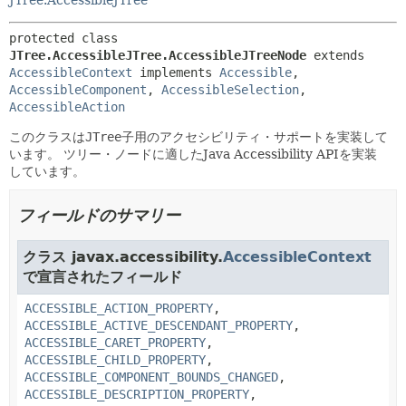
JTree.AccessibleJTree
protected class 
JTree.AccessibleJTree.AccessibleJTreeNode
extends 
AccessibleContext
 implements 
Accessible
, 
AccessibleComponent
, 
AccessibleSelection
, 
AccessibleAction
このクラスは
JTree
子用のアクセシビリティ・サポートを実装して
います。
ツリー・ノードに適したJava Accessibility APIを実装
しています。
フィールドのサマリー
クラス javax.accessibility.
AccessibleContext
で宣言されたフィールド
ACCESSIBLE_ACTION_PROPERTY
,
ACCESSIBLE_ACTIVE_DESCENDANT_PROPERTY
,
ACCESSIBLE_CARET_PROPERTY
,
ACCESSIBLE_CHILD_PROPERTY
,
ACCESSIBLE_COMPONENT_BOUNDS_CHANGED
,
ACCESSIBLE_DESCRIPTION_PROPERTY
,