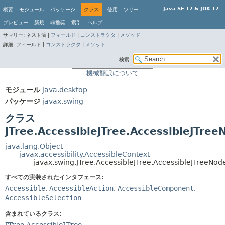
Java SE 17 & JDK 17
概要
モジュール
パッケージ
クラス
使用
ツリー
プレビュー
新規
非推奨
索引
ヘルプ
サマリー:
ネスト済 |
フィールド
|
コンストラクタ
|
メソッド
詳細:
フィールド |
コンストラクタ
|
メソッド
検索:
機械翻訳について
モジュール
java.desktop
パッケージ
javax.swing
クラス
JTree.AccessibleJTree.AccessibleJTree
java.lang.Object
javax.accessibility.AccessibleContext
javax.swing.JTree.AccessibleJTree.AccessibleJTreeNod
すべての実装されたインタフェース:
Accessible
,
AccessibleAction
,
AccessibleComponent
,
AccessibleSelection
含まれているクラス: