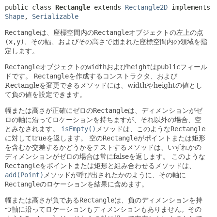
public class 
Rectangle
extends 
Rectangle2D
 implements 
Shape
, 
Serializable
Rectangle
は、座標空間内の
Rectangle
オブジェクトの左上の点
(x,y)
、その幅、およびその高さで囲まれた座標空間内の領域を指
定します。
Rectangle
オブジェクトの
width
および
height
は
public
フィール
ドです。
Rectangle
を作成するコンストラクタ、および
Rectangleを変更できるメソッドには、widthやheightの値とし
て負の値を設定できます。
幅または高さが正確にゼロの
Rectangle
は、ディメンションがゼ
ロの軸に沿ってロケーションを持ちますが、それ以外の場合、空
とみなされます。
isEmpty()
メソッドは、このような
Rectangle
に対してtrueを返します。
空の
Rectangle
がポイントまたは矩形
を含むか交差するかどうかをテストするメソッドは、いずれかの
ディメンションがゼロの場合は常にfalseを返します。
このような
Rectangle
をポイントまたは矩形と組み合わせるメソッドは、
add(Point)
メソッドが呼び出されたかのように、その軸に
Rectangle
のロケーションを結果に含めます。
幅または高さが負である
Rectangle
は、負のディメンションを持
つ軸に沿ってロケーションもディメンションもありません。その