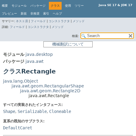
Java SE 17 & JDK 17
概要
モジュール
パッケージ
クラス
使用
ツリー
プレビュー
新規
非推奨
索引
ヘルプ
サマリー:
ネスト済
|
フィールド
|
コンストラクタ
|
メソッド
詳細:
フィールド
|
コンストラクタ
|
メソッド
検索:
機械翻訳について
モジュール
java.desktop
パッケージ
java.awt
クラスRectangle
java.lang.Object
java.awt.geom.RectangularShape
java.awt.geom.Rectangle2D
java.awt.Rectangle
すべての実装されたインタフェース:
Shape
,
Serializable
,
Cloneable
直系の既知のサブクラス:
DefaultCaret