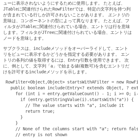
ューに表示されないようにするために使用します。
たとえば、
JTable
に関連付けられた
RowFilter
では、特定の文字列を持つ列
が含まれている行しか許可されないことがあります。
エントリ
の
意味は、コンポーネントの型によって異なります。
たとえば、フ
ィルタが
JTable
に関連付けられている場合、エントリは行を意味
します。フィルタが
JTree
に関連付けられている場合、エントリは
ノードを意味します。
サブクラスは、
include
メソッドをオーバーライドして、エント
リをビューに表示するかどうかを指定する必要があります。
エン
トリの各列の値を取得するには、
Entry
引数を使用できます。
次
に、例として、文字列「a」で始まる値(複数可)を含むエントリだ
けを許可する
include
メソッドを示します。
 RowFilter<Object,Object> startsWithAFilter = new RowFi
   public boolean include(Entry<? extends Object, ? ext
     for (int i = entry.getValueCount() - 1; i >= 0; i-
       if (entry.getStringValue(i).startsWith("a")) {

         // The value starts with "a", include it

         return true;

       }

     }

     // None of the columns start with "a"; return fals
     // entry is not shown
