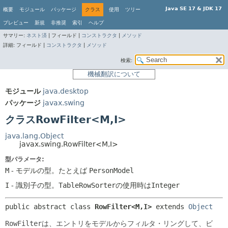
Java SE 17 & JDK 17
概要
モジュール
パッケージ
クラス
使用
ツリー
プレビュー
新規
非推奨
索引
ヘルプ
サマリー:
ネスト済
|
フィールド |
コンストラクタ
|
メソッド
詳細:
フィールド |
コンストラクタ
|
メソッド
検索:
機械翻訳について
モジュール
java.desktop
パッケージ
javax.swing
クラスRowFilter<M,
I>
java.lang.Object
javax.swing.RowFilter<M,
I>
型パラメータ:
M
- モデルの型。たとえば
PersonModel
I
- 識別子の型。
TableRowSorter
の使用時は
Integer
public abstract class 
RowFilter<M,
I>
extends 
Object
RowFilter
は、エントリをモデルからフィルタ・リングして、ビ