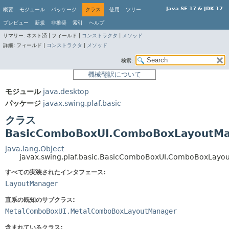
Java SE 17 & JDK 17
概要
モジュール
パッケージ
クラス
使用
ツリー
プレビュー
新規
非推奨
索引
ヘルプ
サマリー:
ネスト済 |
フィールド |
コンストラクタ
|
メソッド
詳細:
フィールド |
コンストラクタ
|
メソッド
検索:
機械翻訳について
モジュール
java.desktop
パッケージ
javax.swing.plaf.basic
クラス
BasicComboBoxUI.ComboBoxLayoutM
java.lang.Object
javax.swing.plaf.basic.BasicComboBoxUI.ComboBoxLayo
すべての実装されたインタフェース:
LayoutManager
直系の既知のサブクラス:
MetalComboBoxUI.MetalComboBoxLayoutManager
含まれているクラス: