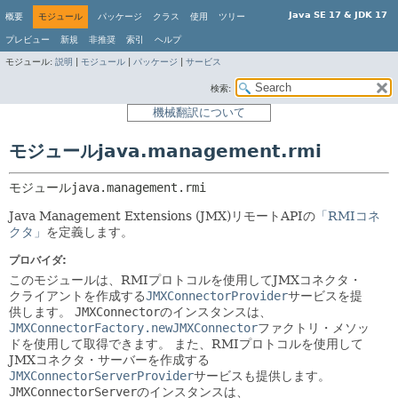
Java SE 17 & JDK 17
概要
モジュール
パッケージ
クラス
使用
ツリー
プレビュー
新規
非推奨
索引
ヘルプ
モジュール:
説明
|
モジュール
|
パッケージ
|
サービス
検索:
機械翻訳について
モジュールjava.management.rmi
モジュール
java.management.rmi
Java Management Extensions (JMX)リモートAPIの
「RMIコネ
クタ」
を定義します。
プロバイダ:
このモジュールは、RMIプロトコルを使用してJMXコネクタ・
クライアントを作成する
JMXConnectorProvider
サービスを提
供します。
JMXConnector
のインスタンスは、
JMXConnectorFactory.newJMXConnector
ファクトリ・メソッ
ドを使用して取得できます。
また、RMIプロトコルを使用して
JMXコネクタ・サーバーを作成する
JMXConnectorServerProvider
サービスも提供します。
JMXConnectorServer
のインスタンスは、