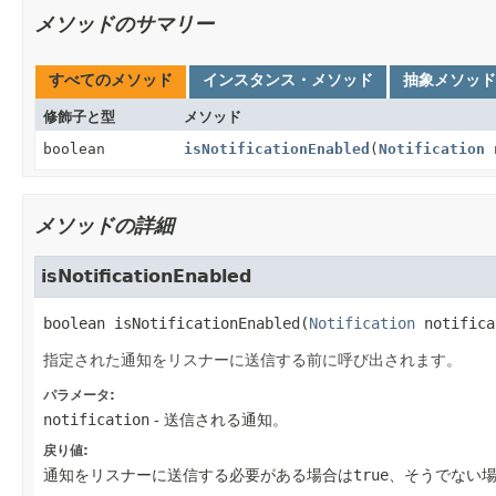
メソッドのサマリー
すべてのメソッド
インスタンス・メソッド
抽象メソッド
修飾子と型
メソッド
boolean
isNotificationEnabled
(
Notification
n
メソッドの詳細
isNotificationEnabled
boolean
isNotificationEnabled
(
Notification
 notifica
指定された通知をリスナーに送信する前に呼び出されます。
パラメータ:
notification
- 送信される通知。
戻り値:
通知をリスナーに送信する必要がある場合は
true
、そうでない