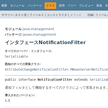
概要
モジュール
パッケージ
クラス
使用
ツリー
プレビュー
新規
非
サマリー:
ネスト済 |
フィールド |
コンストラクタ |
メソッド
詳細:
フィールド
モジュール
java.management
パッケージ
javax.management
インタフェースNotificationFilter
すべてのスーパー・インタフェース:
Serializable
既知のすべての実装クラス:
AttributeChangeNotificationFilter
,
MBeanServerNotifica
public interface 
NotificationFilter
 extends 
Serializa
通知フィルタとして機能するすべてのクラスによって実装されます
導入されたバージョン:
1.5