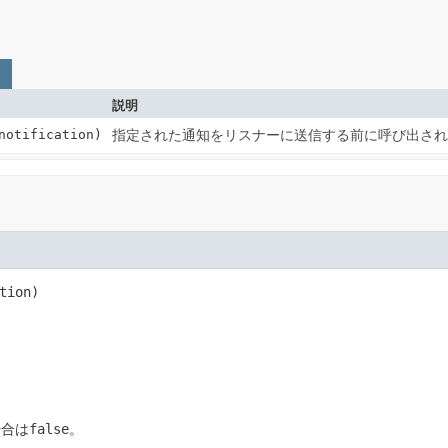
説明
otification)
指定された通知をリスナーに送信する前に呼び出さ
tion)
場合は
false
。