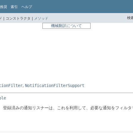
推奨
索引
ヘルプ
検索
 |
コンストラクタ |
メソッド
機械翻訳について
tionFilter
,
NotificationFilterSupport
ble
。
登録済みの通知リスナーは、これを利用して、必要な通知をフィルタ