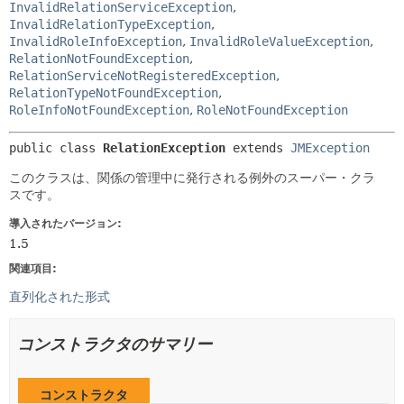
InvalidRelationServiceException
,
InvalidRelationTypeException
,
InvalidRoleInfoException
,
InvalidRoleValueException
,
RelationNotFoundException
,
RelationServiceNotRegisteredException
,
RelationTypeNotFoundException
,
RoleInfoNotFoundException
,
RoleNotFoundException
public class 
RelationException
extends 
JMException
このクラスは、関係の管理中に発行される例外のスーパー・クラ
スです。
導入されたバージョン:
1.5
関連項目:
直列化された形式
コンストラクタのサマリー
コンストラクタ