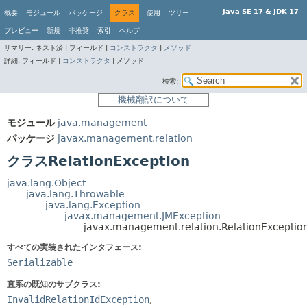
Java SE 17 & JDK 17
概要
モジュール
パッケージ
クラス
使用
ツリー
プレビュー
新規
非推奨
索引
ヘルプ
サマリー:
ネスト済 |
フィールド |
コンストラクタ
|
メソッド
詳細:
フィールド |
コンストラクタ
|
メソッド
検索:
機械翻訳について
モジュール
java.management
パッケージ
javax.management.relation
クラスRelationException
java.lang.Object
java.lang.Throwable
java.lang.Exception
javax.management.JMException
javax.management.relation.RelationExceptio
すべての実装されたインタフェース:
Serializable
直系の既知のサブクラス:
InvalidRelationIdException
,