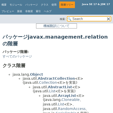
Java SE 17 & JDK 17
概要
モジュール
パッケージ
クラス
使用
階層ツリー
プレビュー
新規
非推奨
索引
ヘルプ
検索:
機械翻訳について
パッケージjavax.management.relation
の階層
パッケージ階層:
すべてのパッケージ
クラス階層
java.lang.
Object
java.util.
AbstractCollection
<E>
(java.util.
Collection
<E>を実装)
java.util.
AbstractList
<E>
(java.util.
List
<E>を実装)
java.util.
ArrayList
<E>
(java.lang.
Cloneable
、
java.util.
List
<E>、
java.util.
RandomAccess
、