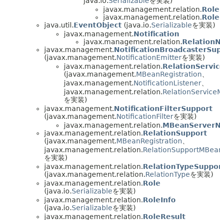
java.io.
Serializable
を実装)
javax.management.relation.
Role
javax.management.relation.
Role
java.util.
EventObject
(java.io.
Serializable
を実装)
javax.management.
Notification
javax.management.relation.
RelationN
javax.management.
NotificationBroadcasterSu
(javax.management.
NotificationEmitter
を実装)
javax.management.relation.
RelationServi
(javax.management.
MBeanRegistration
、
javax.management.
NotificationListener
、
javax.management.relation.
RelationServic
を実装)
javax.management.
NotificationFilterSupport
(javax.management.
NotificationFilter
を実装)
javax.management.relation.
MBeanServerNo
javax.management.relation.
RelationSupport
(javax.management.
MBeanRegistration
、
javax.management.relation.
RelationSupportMBea
を実装)
javax.management.relation.
RelationTypeSuppo
(javax.management.relation.
RelationType
を実装)
javax.management.relation.
Role
(java.io.
Serializable
を実装)
javax.management.relation.
RoleInfo
(java.io.
Serializable
を実装)
javax.management.relation.
RoleResult