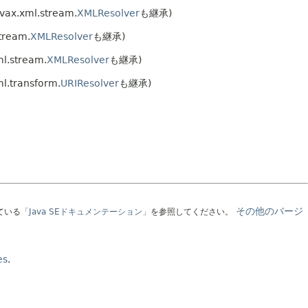
vax.xml.stream.
XMLResolver
も継承)
tream.
XMLResolver
も継承)
l.stream.
XMLResolver
も継承)
l.transform.
URIResolver
も継承)
その他のバージ
ている
「Java SEドキュメンテーション」
を参照してください。
es
.