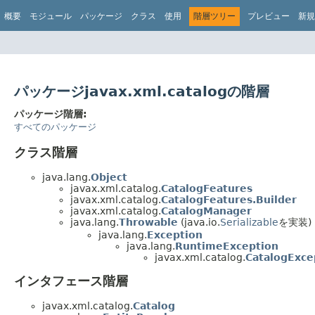
概要
モジュール
パッケージ
クラス
使用
階層ツリー
プレビュー
新規
パッケージjavax.xml.catalogの階層
パッケージ階層:
すべてのパッケージ
クラス階層
java.lang.
Object
javax.xml.catalog.
CatalogFeatures
javax.xml.catalog.
CatalogFeatures.Builder
javax.xml.catalog.
CatalogManager
java.lang.
Throwable
(java.io.
Serializable
を実装)
java.lang.
Exception
java.lang.
RuntimeException
javax.xml.catalog.
CatalogExce
インタフェース階層
javax.xml.catalog.
Catalog