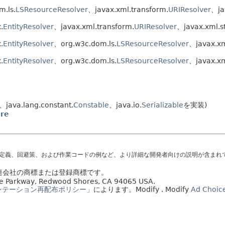
m.ls.
LSResourceResolver
、javax.xml.transform.
URIResolver
、ja
.
EntityResolver
、javax.xml.transform.
URIResolver
、javax.xml.s
.
EntityResolver
、org.w3c.dom.ls.
LSResourceResolver
、javax.xm
.
EntityResolver
、org.w3c.dom.ls.
LSResourceResolver
、javax.xm
java.lang.constant.
Constable
、java.io.
Serializable
を実装)
ure
の定義、回避策、および作業コードの例など、より詳細な開発者向けの説明が含まれ
の関連会社の商標または登録商標です。
acle Parkway, Redwood Shores, CA 94065 USA.
ンテーション再配布ポリシー」
によります。
Modify
. Modify
Ad Choic