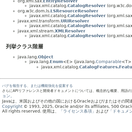
org.xml.sax.
EntityResolver
javax.xml.catalog.
CatalogResolver
(org.w3c.do
org.w3c.dom.ls.
LSResourceResolver
javax.xml.catalog.
CatalogResolver
(org.xml.sax
javax.xml.transform.
URIResolver
javax.xml.catalog.
CatalogResolver
(org.xml.sax
javax.xml.stream.
XMLResolver
javax.xml.catalog.
CatalogResolver
(org.xml.sax
列挙クラス階層
java.lang.
Object
java.lang.
Enum
<E> (java.lang.
Comparable
<T>、
javax.xml.catalog.
CatalogFeatures.Feat
バグを報告する、または機能強化を提案する
さらにAPIリファレンスと開発者ドキュメントについては、概念的な概要、用語
ョン。
Javaは、米国およびその他の国におけるOracleおよび/またはそ
Copyright
© 1993, 2025, Oracle and/or its affiliates, 500 Or
All rights reserved.
使用は、
「ライセンス条項」
および
「ドキュメ