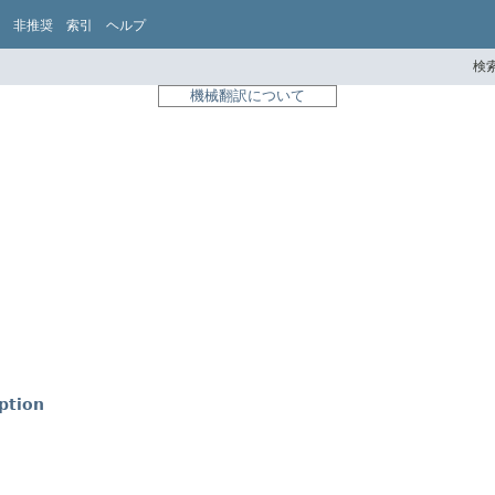
非推奨
索引
ヘルプ
検索
機械翻訳について
ption