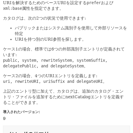
URIを解決するためのベースURIを設定する
prefer
および
xml:base
属性を指定できます。
カタログは、次の2つの状況で使用できます:
パブリックまたはシステム識別子を使用して外部リソースを
特定
URIを持つ別のURI参照を探します。
ケース1の場合、標準では6つの外部識別子エントリが定義されて
います:
public, system, rewriteSystem, systemSuffix,
delegatePublic, and delegateSystem
。
ケース2の場合、4つのURIエントリを定義します:
uri, rewriteURI, uriSuffix and delegateURI
。
上記のエントリ型に加えて、カタログは、追加のカタログ・エン
トリ・ファイルを追加するためにnextCatalogエントリを定義す
ることができます。
導入されたバージョン:
9