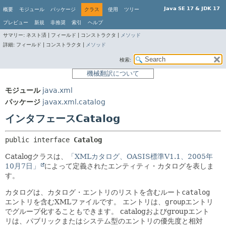
Java SE 17 & JDK 17
概要
モジュール
パッケージ
クラス
使用
ツリー
プレビュー
新規
非推奨
索引
ヘルプ
サマリー:
ネスト済 |
フィールド |
コンストラクタ |
メソッド
詳細:
フィールド |
コンストラクタ |
メソッド
検索:
機械翻訳について
モジュール
java.xml
パッケージ
javax.xml.catalog
インタフェースCatalog
public interface 
Catalog
Catalogクラスは、
「XMLカタログ、OASIS標準V1.1、2005年
10月7日」
によって定義されたエンティティ・カタログを表しま
す。
カタログは、カタログ・エントリのリストを含むルート
catalog
エントリを含むXMLファイルです。
エントリは、
group
エントリ
でグループ化することもできます。
catalogおよびgroupエント
リは、パブリックまたはシステム型のエントリの優先度と相対