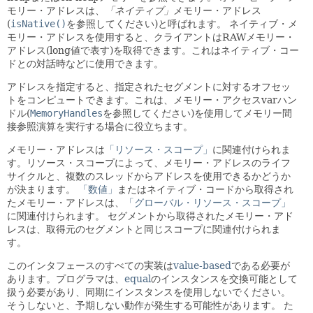
モリー・アドレスは、
「ネイティブ」
メモリー・アドレス
(
isNative()
を参照してください)と呼ばれます。
ネイティブ・メ
モリー・アドレスを使用すると、クライアントはRAWメモリー・
アドレス(long値で表す)を取得できます。これはネイティブ・コー
ドとの対話時などに使用できます。
アドレスを指定すると、指定されたセグメントに対するオフセッ
トをコンピュートできます。これは、メモリー・アクセスvarハン
ドル(
MemoryHandles
を参照してください)を使用してメモリー間
接参照演算を実行する場合に役立ちます。
メモリー・アドレスは
「リソース・スコープ」
に関連付けられま
す。リソース・スコープによって、メモリー・アドレスのライフ
サイクルと、複数のスレッドからアドレスを使用できるかどうか
が決まります。
「数値」
またはネイティブ・コードから取得され
たメモリー・アドレスは、
「グローバル・リソース・スコープ」
に関連付けられます。
セグメントから取得されたメモリー・アド
レスは、取得元のセグメントと同じスコープに関連付けられま
す。
このインタフェースのすべての実装は
value-based
である必要が
あります。プログラマは、
equal
のインスタンスを交換可能として
扱う必要があり、同期にインスタンスを使用しないでください。
そうしないと、予期しない動作が発生する可能性があります。
た