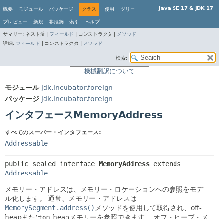
Java SE 17 & JDK 17
概要
モジュール
パッケージ
クラス
使用
ツリー
プレビュー
新規
非推奨
索引
ヘルプ
サマリー:
ネスト済 |
フィールド
|
コンストラクタ |
メソッド
詳細:
フィールド
|
コンストラクタ |
メソッド
検索:
機械翻訳について
モジュール
jdk.incubator.foreign
パッケージ
jdk.incubator.foreign
インタフェースMemoryAddress
すべてのスーパー・インタフェース:
Addressable
public sealed interface 
MemoryAddress
 extends 
Addressable
メモリー・アドレスは、メモリー・ロケーションへの参照をモデ
ル化します。
通常、メモリー・アドレスは
MemorySegment.address()
メソッドを使用して取得され、off-
heapまたはon-heapメモリーを参照できます。
オフ・ヒープ・メ