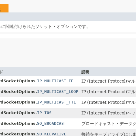
ス
ネルに関連付けられたソケット・オプションです。
ド
説明
rdSocketOptions.
IP_MULTICAST_IF
IP (Internet Pro
rdSocketOptions.
IP_MULTICAST_LOOP
IP (Internet Prot
rdSocketOptions.
IP_MULTICAST_TTL
IP (Internet Proto
rdSocketOptions.
IP_TOS
IP (Internet Protoc
rdSocketOptions.
SO_BROADCAST
ブロードキャスト・データ
rdSocketOptions.
SO_KEEPALIVE
接続をキープアライブにし