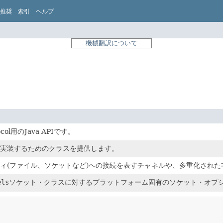
推奨
索引
ヘルプ
機械翻訳について
otocol用のJava APIです。
実装するためのクラスを提供します。
ィ(ファイル、ソケットなど)への接続を表すチャネルや、多重化され
els
ソケット・クラスに対するプラットフォーム固有のソケット・オプ