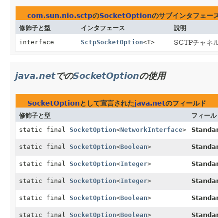
com.sun.nio.sctp
の
SocketOption
のサブインタフェー
修飾子と型
インタフェース
説明
interface
SctpSocketOption
<T>
SCTPチャ
java.net
での
SocketOption
の使用
SocketOption
として宣言された
java.net
のフィールド
修飾子と型
フィール
static final
SocketOption
<
NetworkInterface
>
Standa
static final
SocketOption
<
Boolean
>
Standa
static final
SocketOption
<
Integer
>
Standa
static final
SocketOption
<
Integer
>
Standa
static final
SocketOption
<
Boolean
>
Standa
static final
SocketOption
<
Boolean
>
Standa