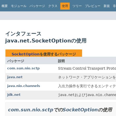
概要
モジュール
パッケージ
クラス
使用
ツリー
プレビュー
新規
非
インタフェース
java.net.SocketOptionの使用
SocketOption
を使用するパッケージ
パッケージ
説明
com.sun.nio.sctp
Stream Control Transport Pr
java.net
ネットワーク・アプリケーションを
java.nio.channels
入出力操作を実行できるエンティテ
jdk.net
java.net
および
java.nio.chann
com.sun.nio.sctp
での
SocketOption
の使用