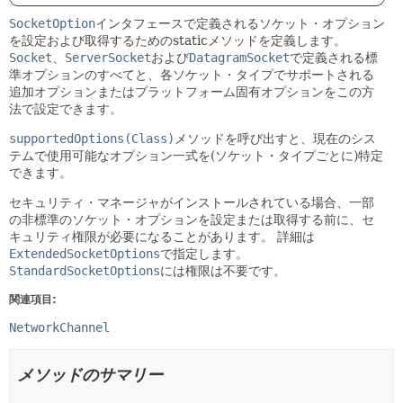
SocketOption
インタフェースで定義されるソケット・オプション
を設定および取得するためのstaticメソッドを定義します。
Socket
、
ServerSocket
および
DatagramSocket
で定義される標
準オプションのすべてと、各ソケット・タイプでサポートされる
追加オプションまたはプラットフォーム固有オプションをこの方
法で設定できます。
supportedOptions(Class)
メソッドを呼び出すと、現在のシス
テムで使用可能なオプション一式を(ソケット・タイプごとに)特定
できます。
セキュリティ・マネージャがインストールされている場合、一部
の非標準のソケット・オプションを設定または取得する前に、セ
キュリティ権限が必要になることがあります。
詳細は
ExtendedSocketOptions
で指定します。
StandardSocketOptions
には権限は不要です。
関連項目:
NetworkChannel
メソッドのサマリー