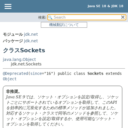
Java SE 18 & JDK 18
検索:
概要
サマリー:
機械翻訳について
ネスト済
モジュール
モジュール
jdk.net
フィールド
パッケージ
パッケージ
jdk.net
コンストラクタ
クラス
クラスSockets
メソッド
使用
java.lang.Object
ツリー
jdk.net.Sockets
詳細:
プレビュー
フィールド
@Deprecated
(
since
="16") 
public class 
Sockets
extends 
Object
新規
コンストラクタ
非推奨
メソッド
非推奨。
Java SE 9では、ソケット・オプションを設定/取得し、ソケッ
索引
トごとにサポートされているオプションを取得して、このAPI
ヘルプ
を効率的に冗長化するための標準メソッドが追加されました。
対応するソケット・クラスで同等のメソッドを参照して、ソケ
ット・オプションを設定/取得するか、使用可能なソケット・
オプションを取得してください。