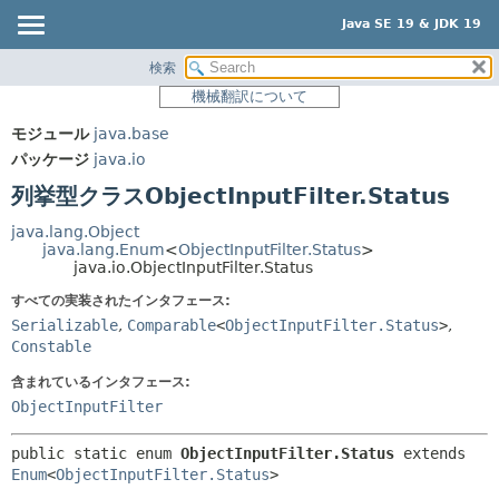
Java SE 19 & JDK 19
検索
概要
サマリー:
機械翻訳について
ネスト済
モジュール
モジュール
java.base
列挙型定数
パッケージ
パッケージ
java.io
フィールド
クラス
列挙型クラスObjectInputFilter.Status
メソッド
使用
java.lang.Object
ツリー
java.lang.Enum
<
ObjectInputFilter.Status
>
詳細:
java.io.ObjectInputFilter.Status
プレビュー
列挙型定数
すべての実装されたインタフェース:
新規
フィールド
Serializable
,
Comparable
<
ObjectInputFilter.Status
>
,
Constable
非推奨
メソッド
含まれているインタフェース:
索引
ObjectInputFilter
ヘルプ
public static enum 
ObjectInputFilter.Status
extends 
Enum
<
ObjectInputFilter.Status
>