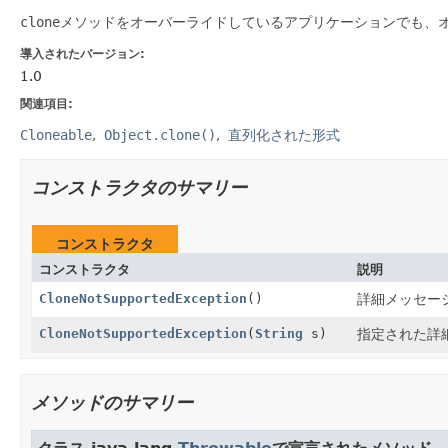
clone
メソッドをオーバーライドしているアプリケーションでも、
導入されたバージョン:
1.0
関連項目:
Cloneable
Object.clone()
直列化された形式
コンストラクタのサマリー
コンストラクタ
コンストラクタ
説明
CloneNotSupportedException
()
詳細メッセー
CloneNotSupportedException
(
String
s)
指定された詳
メソッドのサマリー