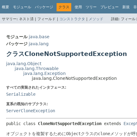
概要
モジュール
パッケージ
クラス
使用
ツリー
プレビュー
新規
非
サマリー:
ネスト済 |
フィールド |
コンストラクタ
|
メソッド
詳細:
フィールド
モジュール
java.base
パッケージ
java.lang
クラスCloneNotSupportedException
java.lang.Object
java.lang.Throwable
java.lang.Exception
java.lang.CloneNotSupportedException
すべての実装されたインタフェース:
Serializable
直系の既知のサブクラス:
ServerCloneException
public class 
CloneNotSupportedException
extends 
Excep
オブジェクトを複製するために
Object
クラスの
clone
メソッドが呼