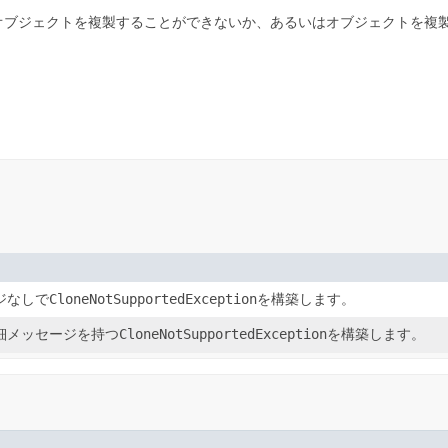
オブジェクトを複製することができないか、あるいはオブジェクトを複
ジなしで
CloneNotSupportedException
を構築します。
細メッセージを持つ
CloneNotSupportedException
を構築します。