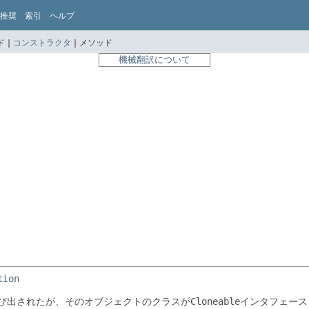
推奨
索引
ヘルプ
 |
コンストラクタ
|
メソッド
機械翻訳について
tion
び出されたが、そのオブジェクトのクラスが
Cloneable
インタフェース