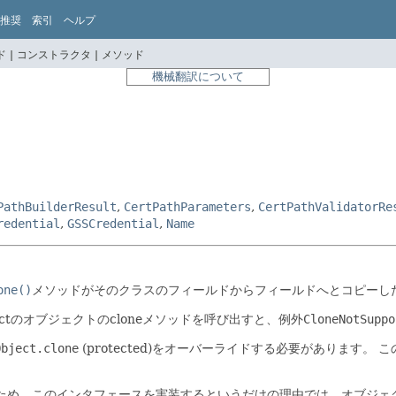
推奨
索引
ヘルプ
 |
コンストラクタ |
メソッド
機械翻訳について
PathBuilderResult
,
CertPathParameters
,
CertPathValidatorRe
redential
,
GSSCredential
,
Name
one()
メソッドがそのクラスのフィールドからフィールドへとコピーし
tのオブジェクトのcloneメソッドを呼び出すと、例外
CloneNotSuppo
Object.clone
(protected)をオーバーライドする必要があります。
こ
ため、このインタフェースを実装するというだけの理由では、オブジェ