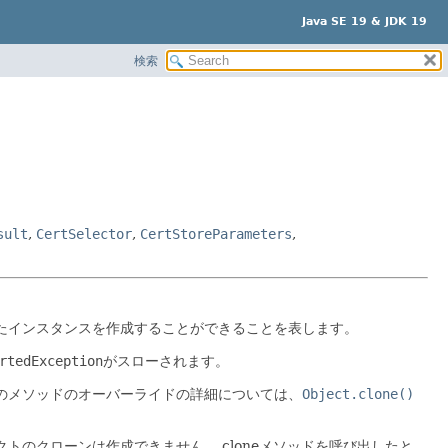
Java SE 19 & JDK 19
検索
sult
,
CertSelector
,
CertStoreParameters
,
たインスタンスを作成することができることを表します。
rtedException
がスローされます。
のメソッドのオーバーライドの詳細については、
Object.clone()
クトのクローンは作成できません。
cloneメソッドを呼び出したと