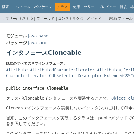
概要
モジュール
パッケージ
クラス
使用
ツリー
プレビュー
新規
非
サマリー:
ネスト済 |
フィールド |
コンストラクタ |
メソッド
詳細:
フィールド
モジュール
java.base
パッケージ
java.lang
インタフェースCloneable
既知のすべてのサブインタフェース:
Attribute
,
AttributedCharacterIterator
,
Attributes
,
Cert
CharacterIterator
,
CRLSelector
,
Descriptor
,
ExtendedGSSC
public interface 
Cloneable
クラスが
Cloneable
インタフェースを実装することで、
Object.cl
Cloneable
インタフェースを実装しないインスタンスに対してObjec
従来、このインタフェースを実装するクラスは、publicメソッドで
を参照してください。
このインタフェースには
clone
メソッドは含まれて
いません
。
この