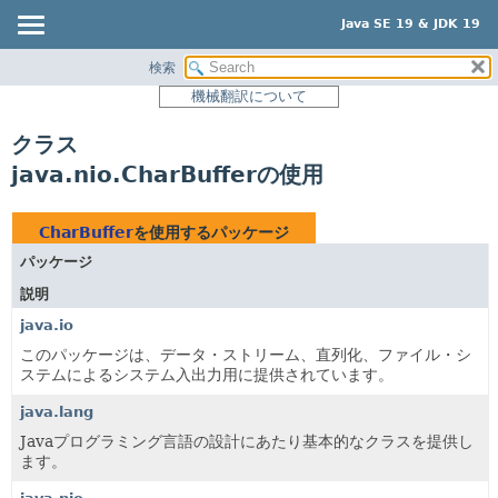
Java SE 19 & JDK 19
検索
概要
機械翻訳について
モジュール
クラス
パッケージ
java.nio.CharBufferの使用
クラス
使用
CharBuffer
を使用するパッケージ
ツリー
パッケージ
プレビュー
説明
新規
java.io
非推奨
このパッケージは、データ・ストリーム、直列化、ファイル・シ
ステムによるシステム入出力用に提供されています。
索引
java.lang
ヘルプ
Javaプログラミング言語の設計にあたり基本的なクラスを提供し
ます。