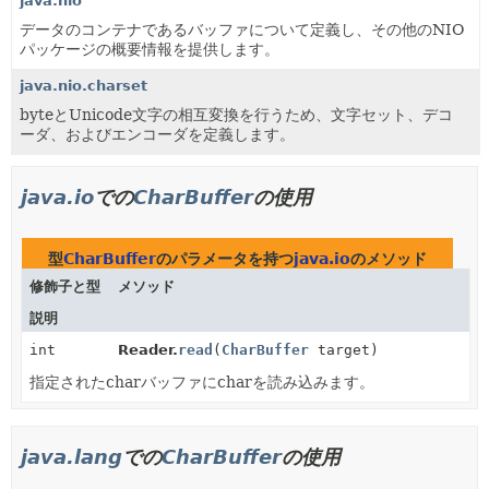
java.nio
データのコンテナであるバッファについて定義し、その他のNIO
パッケージの概要情報を提供します。
java.nio.charset
byteとUnicode文字の相互変換を行うため、文字セット、デコ
ーダ、およびエンコーダを定義します。
java.io
での
CharBuffer
の使用
型
CharBuffer
のパラメータを持つ
java.io
のメソッド
修飾子と型
メソッド
説明
int
Reader.
read
(
CharBuffer
target)
指定されたcharバッファにcharを読み込みます。
java.lang
での
CharBuffer
の使用