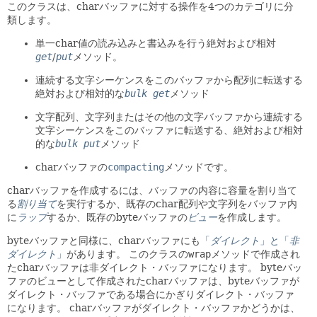
このクラスは、charバッファに対する操作を4つのカテゴリに分
類します。
単一char値の読み込みと書込みを行う絶対および相対
get
/
put
メソッド。
連続する文字シーケンスをこのバッファから配列に転送する
絶対および相対的な
bulk get
メソッド
文字配列、文字列またはその他の文字バッファから連続する
文字シーケンスをこのバッファに転送する、絶対および相対
的な
bulk put
メソッド
charバッファの
compacting
メソッドです。
charバッファを作成するには、バッファの内容に容量を割り当て
る
割り当て
を実行するか、既存のchar配列や文字列をバッファ内
に
ラップ
するか、既存のbyteバッファの
ビュー
を作成します。
byteバッファと同様に、charバッファにも
「
ダイレクト
」と「
非
ダイレクト
」
があります。
このクラスの
wrap
メソッドで作成され
たcharバッファは非ダイレクト・バッファになります。
byteバッ
ファのビューとして作成されたcharバッファは、byteバッファが
ダイレクト・バッファである場合にかぎりダイレクト・バッファ
になります。
charバッファがダイレクト・バッファかどうかは、