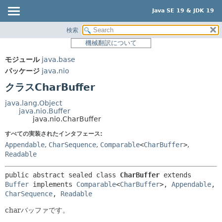
Java SE 19 & JDK 19
検索
概要
サマリー:
機械翻訳について
ネスト済
モジュール
モジュール
java.base
フィールド
パッケージ
パッケージ
java.nio
コンストラクタ
クラス
クラスCharBuffer
メソッド
使用
java.lang.Object
ツリー
java.nio.Buffer
詳細:
java.nio.CharBuffer
プレビュー
フィールド
すべての実装されたインタフェース:
新規
コンストラクタ
Appendable
,
CharSequence
,
Comparable
<
CharBuffer
>
,
Readable
非推奨
メソッド
索引
public abstract sealed class 
CharBuffer
extends 
Buffer
 implements 
Comparable
<
CharBuffer
>, 
Appendable
, 
ヘルプ
CharSequence
, 
Readable
charバッファです。