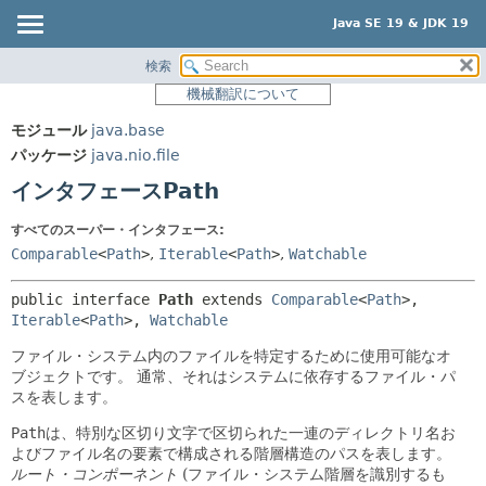
Java SE 19 & JDK 19
検索
概要
サマリー:
機械翻訳について
ネスト済
モジュール
モジュール
java.base
フィールド
パッケージ
パッケージ
java.nio.file
コンストラクタ
クラス
インタフェースPath
メソッド
使用
すべてのスーパー・インタフェース:
ツリー
詳細:
Comparable
<
Path
>
,
Iterable
<
Path
>
,
Watchable
プレビュー
フィールド
public interface 
Path
 extends 
Comparable
<
Path
>, 
新規
コンストラクタ
Iterable
<
Path
>, 
Watchable
非推奨
メソッド
ファイル・システム内のファイルを特定するために使用可能なオ
索引
ブジェクトです。
通常、それはシステムに依存するファイル・パ
スを表します。
ヘルプ
Path
は、特別な区切り文字で区切られた一連のディレクトリ名お
よびファイル名の要素で構成される階層構造のパスを表します。
ルート・コンポーネント
(ファイル・システム階層を識別するも