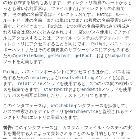
の)が存在する場合もあります。
ディレクトリ階層のルートから
も
っとも遠い
名前要素は、ファイルまたはディレクトリの名前で
す。
その他の名前要素はディレクトリ名です。
Path
は、ルート、
ルートと一連の名前、または単に1つまたは複数の名前要素のみを
表すことができます。
Path
は、1つの空の名前要素のみで構成さ
れる場合は
空のパス
とみなされます。
空のパス
を使用してファイ
ルにアクセスすることは、ファイル・システムのデフォルト・デ
ィレクトリにアクセスすることと同じです。
Path
は、パス・コン
ポーネントまたはその名前要素のサブシーケンスにアクセスする
ための
getFileName
、
getParent
、
getRoot
、および
subpath
メ
ソッドを定義します。
Path
は、パス・コンポーネントにアクセスするほかに、パスを結
合するための
resolve
および
resolveSibling
メソッドも定義し
ます。
relativize
メソッドを使用すると、2つのパス間の相対パ
スを構築できます。
startsWith
および
endsWith
メソッドを使用
してパスを相互に
比較
したり、テストしたりできます。
このインタフェースは、
Watchable
インタフェースを拡張して、
パスで検索されるディレクトリを
WatchService
と監視されるディ
レクトリ内のエントリに
登録
できます。
警告:
このインタフェースは、カスタム・ファイル・システムの実
装を開発する人によって実装されることのみを目的としていま