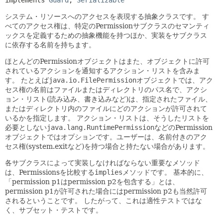
システム・リソースへのアクセスを表現する抽象クラスです。
す
べてのアクセス権は、特定のPermissionサブクラスのセマンティ
ックスを定義するための抽象機能を持つほか、実装をサブクラス
に依存する名前を持ちます。
ほとんどのPermissionオブジェクトはまた、オブジェクトに許可
されているアクションを通知するアクション・リストを含みま
す。
たとえば
java.io.FilePermission
オブジェクトでは、アク
セス権の名前はファイルまたはディレクトリのパス名で、アクシ
ョン・リスト(読み込み、書き込みなど)は、指定されたファイル、
またはディレクトリ内のファイルにどのアクションが許可されて
いるかを指定します。
アクション・リストは、そうしたリストを
必要としない
java.lang.RuntimePermission
などのPermission
オブジェクトではオプションです。ユーザーは、名前付きのアク
セス権(system.exitなど)を持つ場合と持たない場合があります。
各サブクラスによって実装しなければならない重要なメソッド
は、Permissionsを比較する
implies
メソッドです。
基本的に、
「permission p1はpermission p2を包含する」とは、
permission p1が許可された場合にはpermission p2も当然許可
されるということです。
したがって、これは適性テストではな
く、サブセット・テストです。