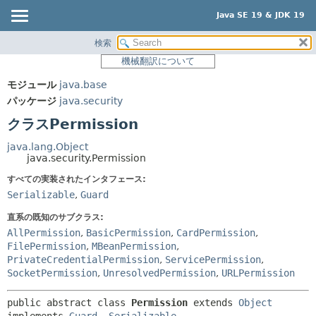
Java SE 19 & JDK 19
検索
概要
サマリー:
機械翻訳について
ネスト済
モジュール
モジュール
java.base
フィールド
パッケージ
パッケージ
java.security
コンストラクタ
クラス
クラスPermission
メソッド
使用
java.lang.Object
ツリー
java.security.Permission
詳細:
プレビュー
すべての実装されたインタフェース:
フィールド
Serializable
,
Guard
新規
コンストラクタ
直系の既知のサブクラス:
非推奨
メソッド
AllPermission
,
BasicPermission
,
CardPermission
,
索引
FilePermission
,
MBeanPermission
,
PrivateCredentialPermission
,
ServicePermission
,
ヘルプ
SocketPermission
,
UnresolvedPermission
,
URLPermission
public abstract class 
Permission
extends 
Object
implements 
Guard
, 
Serializable