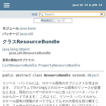
Java SE 19 & JDK 19
検索
概要
サマリー:
機械翻訳について
ネスト済
モジュール
モジュール
java.base
フィールド
パッケージ
パッケージ
java.util
コンストラクタ
クラス
クラスResourceBundle
メソッド
使用
java.lang.Object
ツリー
java.util.ResourceBundle
詳細:
プレビュー
直系の既知のサブクラス:
フィールド
ListResourceBundle
,
PropertyResourceBundle
新規
コンストラクタ
非推奨
メソッド
public abstract class 
ResourceBundle
extends 
Object
索引
リソース・バンドルには、ロケール固有のオブジェクトが含まれ
ます。
プログラムで
String
などのロケール固有のリソースが必要
ヘルプ
なときは、現在のユーザーのロケールに合ったリソース・バンド
ルからロードできます。
このように、リソース・バンドルから、
ロケール固有の情報のすべてでなくてもその大部分を切り離すこ
とで、ユーザーのロケールにはほとんど依存しないプログラム・