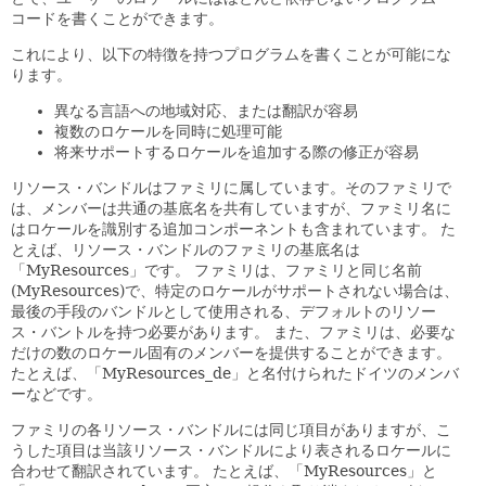
コードを書くことができます。
これにより、以下の特徴を持つプログラムを書くことが可能にな
ります。
異なる言語への地域対応、または翻訳が容易
複数のロケールを同時に処理可能
将来サポートするロケールを追加する際の修正が容易
リソース・バンドルはファミリに属しています。そのファミリで
は、メンバーは共通の基底名を共有していますが、ファミリ名に
はロケールを識別する追加コンポーネントも含まれています。
た
とえば、リソース・バンドルのファミリの基底名は
「MyResources」です。
ファミリは、ファミリと同じ名前
(MyResources)で、特定のロケールがサポートされない場合は、
最後の手段のバンドルとして使用される、デフォルトのリソー
ス・バントルを持つ必要があります。
また、ファミリは、必要な
だけの数のロケール固有のメンバーを提供することができます。
たとえば、「MyResources_de」と名付けられたドイツのメンバ
ーなどです。
ファミリの各リソース・バンドルには同じ項目がありますが、こ
うした項目は当該リソース・バンドルにより表されるロケールに
合わせて翻訳されています。
たとえば、「MyResources」と