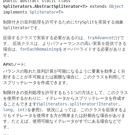
public abstract static class 
Spliterators.AbstractSpliterator<T>
extends 
Object
implements 
Spliterator
<T>
制限付きの並列処理を許可するために
trySplit
を実装する抽象
Spliterator
です。
拡張するクラスで実装する必要があるのは、
tryAdvance
だけで
す。
拡張クラスは、よりパフォーマンスの高い実装を提供できる
場合は、
forEachRemaining
をオーバーライドする必要がありま
す。
APIのノート:
バランスの取れた並列計算が可能になるように要素を効率よく分
割することが不可能または困難な場合に、このクラスを利用して
スプリッテレータを作成できます。
制限付きの並列処理を許可するもう1つの方法として、このクラス
を使用するかわりに、イテレータからスプリッテレータを作成す
ることもできます(
Spliterators.spliterator(Iterator,
long, int)
を参照)。
状況によっては、このクラスを拡張するよ
りもイテレータを使用する方が簡単または好都合な場合がありま
す。たとえば、使用可能なイテレータがすでにある場合などで
す。