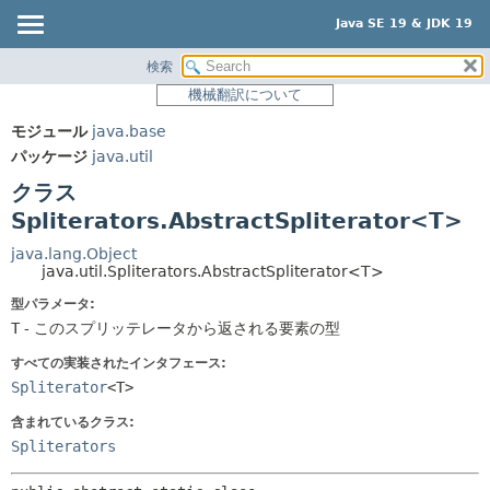
Java SE 19 & JDK 19
検索
概要
サマリー:
機械翻訳について
ネスト済
モジュール
モジュール
java.base
フィールド
パッケージ
パッケージ
java.util
コンストラクタ
クラス
クラス
メソッド
使用
Spliterators.AbstractSpliterator<T>
ツリー
詳細:
java.lang.Object
java.util.Spliterators.AbstractSpliterator<T>
プレビュー
フィールド
型パラメータ:
新規
コンストラクタ
T
- このスプリッテレータから返される要素の型
非推奨
メソッド
すべての実装されたインタフェース:
索引
Spliterator
<T>
ヘルプ
含まれているクラス:
Spliterators