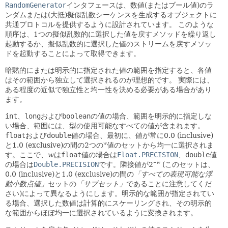
RandomGenerator
インタフェースは、数値(またはブール値)のラ
ンダムまたは(大抵)擬似乱数シーケンスを生成するオブジェクトに
共通プロトコルを提供するように設計されています。
このような
順序は、1つの擬似乱数的に選択した値を戻すメソッドを繰り返し
起動するか、擬似乱数的に選択した値のストリームを戻すメソッ
ドを起動することによって取得できます。
暗黙的にまたは明示的に指定された値の範囲を指定すると、各値
はその範囲から独立して選択されるのが理想的です。
実際には、
ある程度の近似で独立性と均一性を決める必要がある場合があり
ます。
int
、
long
および
boolean
の値の場合、範囲を明示的に指定しな
い場合、範囲には、型の使用可能なすべての値が含まれます。
float
および
double
値の場合、最初に、値が常に0.0 (inclusive)
と1.0 (exclusive)の間の2つの
値のセットから均一に選択されま
w
す。ここで、
w
は
float
値の場合は
Float.PRECISION
、
double
値
の場合は
Double.PRECISION
です。隣接値が2
(このセットは、
−
w
0.0 (inclusive)と1.0 (exclusive)の間の
「すべての表現可能な浮
動小数点値」
セットの
「サブセット」
であることに注意してくだ
さい)によって異なるようにします。明示的な範囲が指定されてい
る場合、選択した数値は計算的にスケーリングされ、その明示的
な範囲からほぼ均一に選択されているように変換されます。