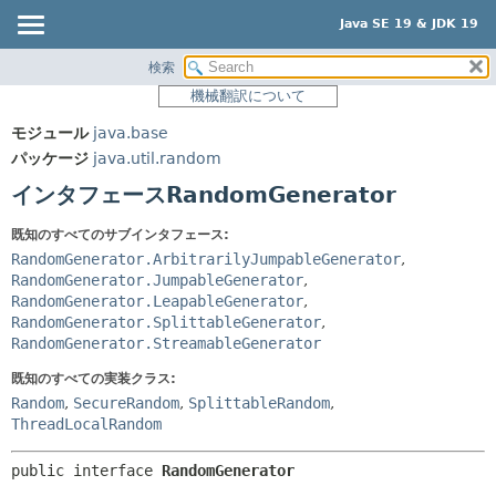
Java SE 19 & JDK 19
検索
概要
サマリー:
機械翻訳について
ネスト済
モジュール
モジュール
java.base
フィールド
パッケージ
パッケージ
java.util.random
コンストラクタ
クラス
インタフェースRandomGenerator
メソッド
使用
既知のすべてのサブインタフェース:
ツリー
詳細:
RandomGenerator.ArbitrarilyJumpableGenerator
,
プレビュー
RandomGenerator.JumpableGenerator
,
フィールド
RandomGenerator.LeapableGenerator
,
新規
コンストラクタ
RandomGenerator.SplittableGenerator
,
RandomGenerator.StreamableGenerator
非推奨
メソッド
既知のすべての実装クラス:
索引
Random
,
SecureRandom
,
SplittableRandom
,
ヘルプ
ThreadLocalRandom
public interface 
RandomGenerator