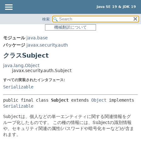
Java SE 19 & JDK 19
検索
概要
サマリー:
機械翻訳について
ネスト済
モジュール
モジュール
java.base
フィールド
パッケージ
パッケージ
javax.security.auth
コンストラクタ
クラス
クラスSubject
メソッド
使用
java.lang.Object
ツリー
javax.security.auth.Subject
詳細:
プレビュー
すべての実装されたインタフェース:
フィールド
Serializable
新規
コンストラクタ
非推奨
メソッド
public final class 
Subject
extends 
Object
 implements 
Serializable
索引
Subject
は、個人などの単一エンティティに関する関連情報をグ
ヘルプ
ループ化したものです。
この種の情報には、Subjectの識別情報
や、セキュリティ関連の属性(パスワードや暗号化キーなど)が含ま
れます。