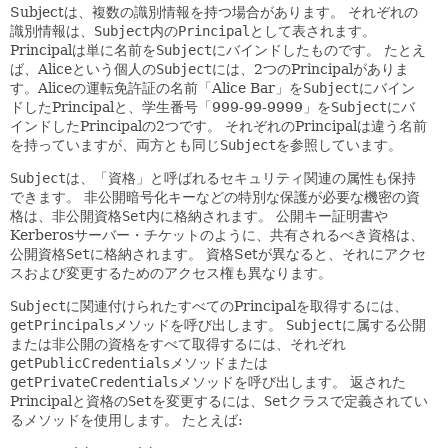
Subjectは、複数の識別情報を持つ場合があります。
それぞれの
識別情報は、
Subject
内の
Principal
として表されます。
Principalは単に名前を
Subject
にバインドしたものです。
たとえ
ば、Aliceという個人の
Subject
には、2つのPrincipalがありま
す。Aliceの運転免許証の名前「Alice Bar」を
Subject
にバイン
ドしたPrincipalと、学生番号「999-99-9999」を
Subject
にバ
インドしたPrincipalの2つです。
それぞれのPrincipalは違う名前
を持っていますが、両方とも同じ
Subject
を参照しています。
Subject
は、「資格」と呼ばれるセキュリティ関連の属性も保持
できます。
非公開暗号化キーなどの特別な保護が必要な機密の資
格は、非公開資格
Set
内に格納されます。
公開キー証明書や
Kerberosサーバー・チケットのように、共有されるべき資格は、
公開資格
Set
に格納されます。
資格Setが異なると、それにアクセ
スおよび変更するためのアクセス権も異なります。
Subject
に関連付けられたすべてのPrincipalを取得するには、
getPrincipals
メソッドを呼び出します。
Subject
に属する公開
または非公開の資格をすべて取得するには、それぞれ
getPublicCredentials
メソッドまたは
getPrivateCredentials
メソッドを呼び出します。
返された
Principalと資格の
Set
を変更するには、
Set
クラスで定義されてい
るメソッドを使用します。
たとえば: