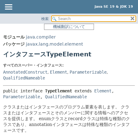
Java SE 19 & JDK 19
検索
概要
サマリー:
機械翻訳について
ネスト済
モジュール
モジュール
java.compiler
フィールド
パッケージ
パッケージ
javax.lang.model.element
コンストラクタ
クラス
インタフェースTypeElement
メソッド
使用
すべてのスーパー・インタフェース:
ツリー
詳細:
AnnotatedConstruct
,
Element
,
Parameterizable
,
プレビュー
QualifiedNameable
フィールド
新規
コンストラクタ
public interface 
TypeElement
 extends 
Element
, 
非推奨
Parameterizable
, 
QualifiedNameable
メソッド
索引
クラスまたはインタフェースのプログラム要素を表します。
クラ
スまたはインタフェースとそのメンバーに関する情報へのアクセ
ヘルプ
スを提供します。
enumクラスとrecordクラスは特殊な種類のク
ラスであり、annotationインタフェースは特殊な種類のインタフ
ェースです。