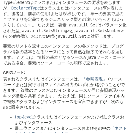
TypeElement
はクラスまたはインタフェースの
要素
を表します
が、
DeclaredType
はクラスまたはインタフェースの
型
を表しま
す。後者は、前者の使用(または
呼出し
)です。
単一の要素で型の
全ファミリを定義できるジェネリック型との違いがもっともはっ
きりしています。
たとえば、要素
java.util.Set
はパラメータ化
された型
java.util.Set<String>
と
java.util.Set<Number>
(その他多数)、およびraw型
java.util.Set
に対応します。
要素のリストを返すこのインタフェースの各メソッドは、プログ
ラム情報の基本となるソースにとって自然な順序でそれらを返し
ます。
たとえば、情報の基本となるソースがJavaソース・コード
である場合、要素はソース・コードの順序で返されます。
APIのノート:
表されるクラスまたはインタフェースは、
「参照表現」
(ソース・
コードまたは実行可能ファイルの出力のいずれか)を持つことがで
きます。
複数のクラスおよびインタフェースが同じ参照表現バッ
キング構造を共有できます。
たとえば、同じソース・ファイル内
で複数のクラスおよびインタフェースを宣言できますが、次のも
のに限定されません:
top-level
クラスまたはインタフェースおよび補助クラスお
よびインタフェース
最上位クラスまたはインタフェースおよびその中の
「ネスト