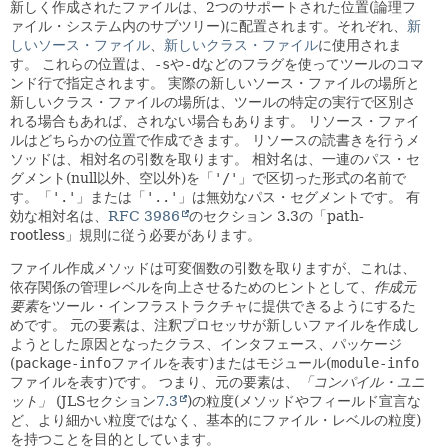
新しく作成されたファイルは、2つのサポートされた位置(論理フ
ァイル・システム内のサブツリー)に配置されます。それぞれ、
新
しいソース・ファイル
、
新しいクラス・ファイル
に使用されま
す。
これらの位置は、
-s
や
-d
などのフラグを使ってツールのコマ
ンド行で指定されます。
実際の新しいソース・ファイルの場所と
新しいクラス・ファイルの場所は、ツールの特定の実行で区別さ
れる場合もあれば、されない場合もあります。
リソース・ファイ
ルはどちらかの位置で作成できます。
リソースの読書きを行うメ
ソッドは、相対名の引数を取ります。
相対名は、一連のパス・セ
グメント(null以外、空以外)を「
'/'
」で区切った形式の名前で
す。「
'.'
」または「
'..'
」は無効なパス・セグメントです。
有
効な相対名は、
RFC 3986
のセクション 3.3の「path-
rootless」規則に従う必要があります。
ファイル作成メソッドは可変個数の引数を取りますが、これは、
依存関係の管理レベルを向上させるためのヒントとして、
作成元
要素
をツール・インフラストラクチャに提供できるようにするた
めです。
元の要素は、注釈プロセッサが新しいファイルを作成し
ようとした原因となったクラス、インタフェース、パッケージ
(
package-info
ファイルを表す)またはモジュール(
module-info
ファイルを表す)です。
つまり、元の要素は、
「コンパイル・ユニ
ット」
(JLSセクション
7.3
)の粒度(メソッドやフィールド宣言な
ど、より細かい粒度ではなく、基本的にファイル・レベルの粒度)
を持つことを目的としています。