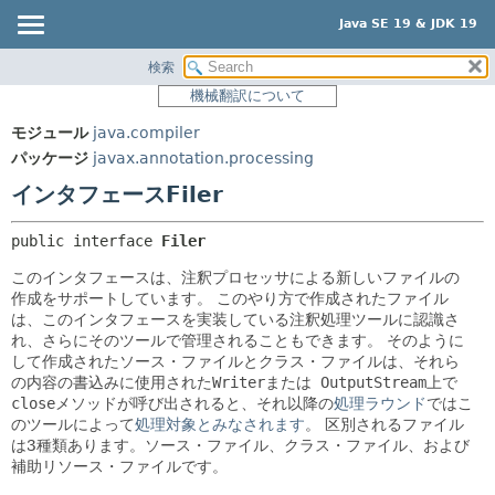
Java SE 19 & JDK 19
検索
概要
サマリー:
機械翻訳について
ネスト済
モジュール
モジュール
java.compiler
フィールド
パッケージ
パッケージ
javax.annotation.processing
コンストラクタ
クラス
インタフェースFiler
メソッド
使用
public interface 
Filer
ツリー
詳細:
このインタフェースは、注釈プロセッサによる新しいファイルの
プレビュー
フィールド
作成をサポートしています。
このやり方で作成されたファイル
新規
コンストラクタ
は、このインタフェースを実装している注釈処理ツールに認識さ
れ、さらにそのツールで管理されることもできます。
そのように
非推奨
メソッド
して作成されたソース・ファイルとクラス・ファイルは、それら
索引
の内容の書込みに使用された
Writer
または
OutputStream
上で
close
メソッドが呼び出されると、それ以降の
処理ラウンド
ではこ
ヘルプ
のツールによって
処理対象とみなされます
。
区別されるファイル
は3種類あります。ソース・ファイル、クラス・ファイル、および
補助リソース・ファイルです。